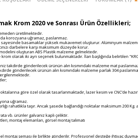
mak Krom 2020 ve Sonrası Ürün Özellikleri;
emeden üretilmektedir.
nda korozyana uğramaz, paslanmaz.
l sayesinde basamaklar yüksek mukavemet oluşturur. Alüminyum malzemeni
cınızı darbelere karşı maksimum düzeyde korur.
 modelini oluşturan ABS Plastik malzeme gelmektedir.
krom olarak iki ayrı seçenek bulunmaktadır. İlan başlığında belirtilen 
tiğiniz takdirde gönderilecek ürünün alın kısmındaki malzeme mat paslanma
 takdirde gönderilecek ürünün alın kısmındaki malzeme parlak 304 paslanmaz
sergilenmektedir.
ler;
 noktalarına göre özel olarak tasarlanmaktadır, lazer kesim ve CNC’de haz
ozyona uğramaz.
ğı rahatlıkla taşır. Ancak şasede bağlandığı noktalar maksimum 200 Kg. ağırlı
a vb. ürünler galvaniz kaplı çeliktir.
tleri, montaj elemanları, görsel montaj talimatı
 montaj şeması ile birlikte gönderilir. Profesyonel desteğe ihtiyaç duymad