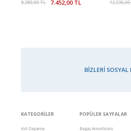
7.452,00 TL
8.280,00 TL
12.236,00
BIZLERI SOSYAL
KATEGORILER
POPÜLER SAYFALAR
Kol Dayama
Bagaj Amortisörü