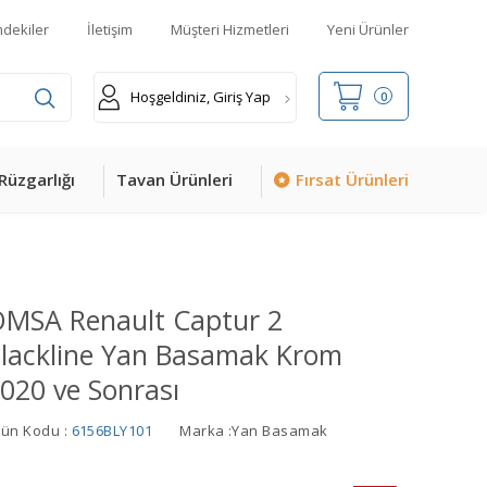
mdekiler
İletişim
Müşteri Hizmetleri
Yeni Ürünler
Hoşgeldiniz, Giriş Yap
0
Rüzgarlığı
Tavan Ürünleri
Fırsat Ürünleri
MSA Renault Captur 2
lackline Yan Basamak Krom
020 ve Sonrası
rün Kodu :
6156BLY101
Marka :
Yan Basamak