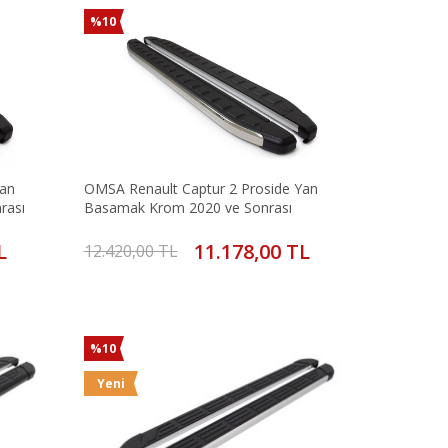
%10
Yan
OMSA Renault Captur 2 Proside Yan
rası
Basamak Krom 2020 ve Sonrası
L
11.178,00 TL
12.420,00 TL
%10
Yeni