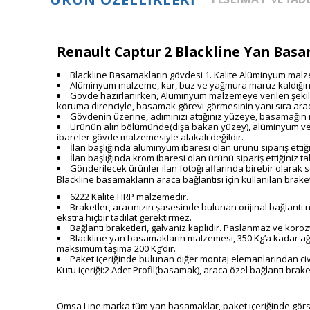
Renault Captur 2 Blackline Yan Basa
Blackline Basamakların
gövdesi 1. Kalite
Alüminyum
malz
Alüminyum malzeme, kar, buz ve yağmura maruz kaldığı
Gövde hazırlanırken, Alüminyum malzemeye verilen şeki
koruma direnciyle, basamak görevi görmesinin yanı sıra ara
Gövdenin üzerine, adımınızı attığınız yüzeye, basamağın
Ürünün alın bölümünde(dışa bakan yüzey), alüminyum ve 
ibareler gövde malzemesiyle alakalı değildir.
İlan başlığında alüminyum ibaresi olan ürünü sipariş et
İlan başlığında krom ibaresi olan ürünü sipariş ettiğiniz
Gönderilecek ürünler ilan fotoğraflarında birebir olarak 
Blackline basamakların araca bağlantısı için kullanılan braket
6222 Kalite HRP malzemedir.
Braketler, aracınızın şasesinde bulunan orijinal bağlantı
ekstra hiçbir tadilat gerektirmez.
Bağlantı braketleri, galvaniz kaplıdır. Paslanmaz ve kor
Blackline yan basamakların malzemesi, 350 Kg’a kadar ağırlı
maksimum taşıma 200 Kg’dır.
Paket içeriğinde bulunan diğer montaj elemanlarından civat
Kutu içeriği:2 Adet Profil(basamak), araca özel bağlantı brake
Omsa Line marka tüm yan basamaklar, paket içeriğinde görsel