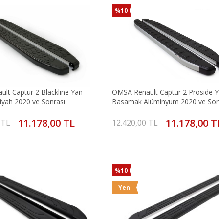
%10
lt Captur 2 Blackline Yan
OMSA Renault Captur 2 Proside 
yah 2020 ve Sonrası
Basamak Alüminyum 2020 ve Son
11.178,00 TL
11.178,00 T
 TL
12.420,00 TL
%10
Yeni