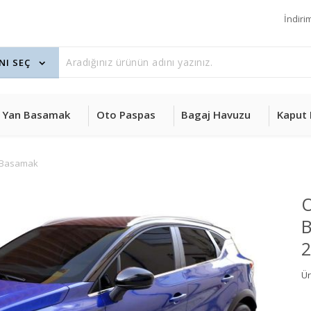
İndiri
Yan Basamak
Oto Paspas
Bagaj Havuzu
Kaput 
 Basamak
O
B
2
Ü