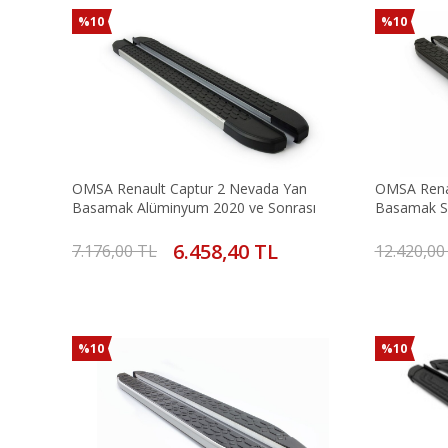
%10
%10
OMSA Renault Captur 2 Nevada Yan
OMSA Renau
Basamak Alüminyum 2020 ve Sonrası
Basamak Si
6.458,40 TL
7.176,00 TL
12.420,00
%10
%10