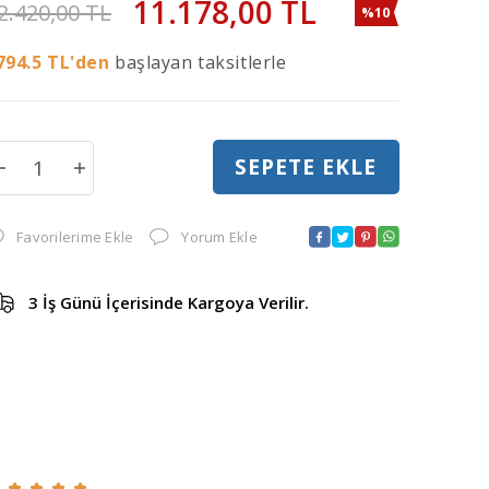
11.178,00
TL
2.420,00
TL
%10
794.5
TL'den
başlayan taksitlerle
SEPETE EKLE
Favorilerime Ekle
Yorum Ekle
3 İş Günü İçerisinde Kargoya Verilir.