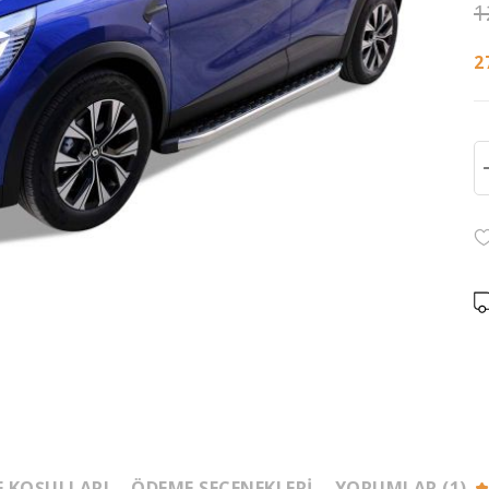
1
2
E KOŞULLARI
ÖDEME SEÇENEKLERI
YORUMLAR (1)