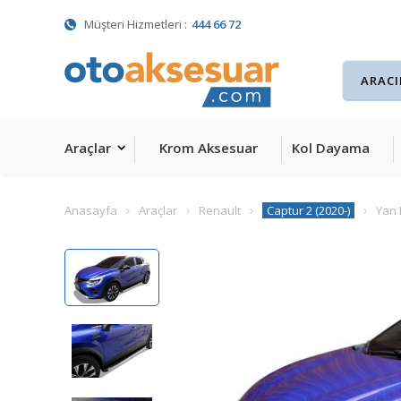
Müşteri Hizmetleri :
444 66 72
Araçlar
Krom Aksesuar
Kol Dayama
Anasayfa
Araçlar
Renault
Captur 2 (2020-)
Yan