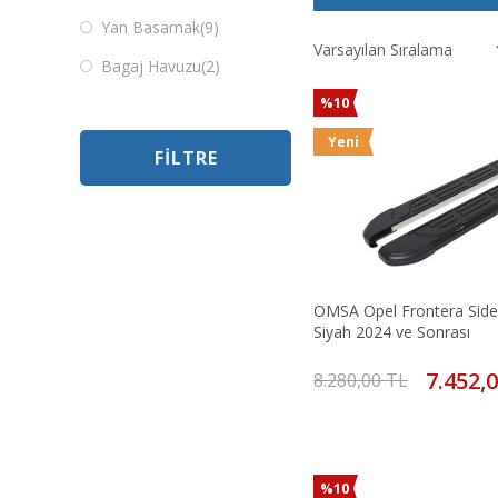
Yan Basamak
(9)
Bagaj Havuzu
(2)
%10
Yeni
FILTRE
OMSA Opel Frontera Side
Siyah 2024 ve Sonrası
7.452,
8.280,00 TL
%10