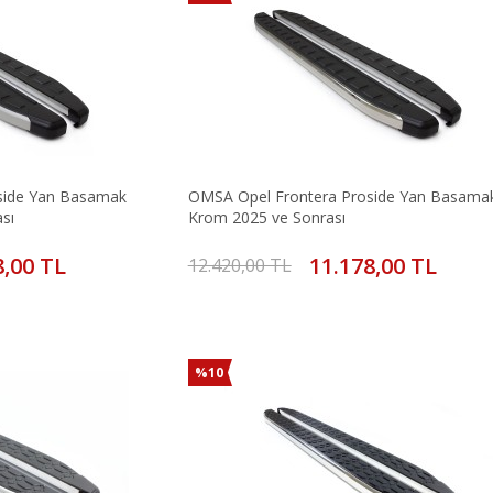
side Yan Basamak
OMSA Opel Frontera Proside Yan Basama
sı
Krom 2025 ve Sonrası
8,00 TL
11.178,00 TL
12.420,00 TL
%10