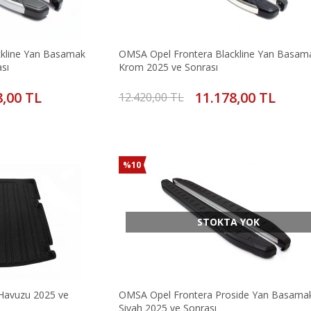
ckline Yan Basamak
OMSA Opel Frontera Blackline Yan Basam
sı
Krom 2025 ve Sonrası
8,00 TL
11.178,00 TL
12.420,00 TL
%10
STOKTA YOK
 Havuzu 2025 ve
OMSA Opel Frontera Proside Yan Basama
Siyah 2025 ve Sonrası