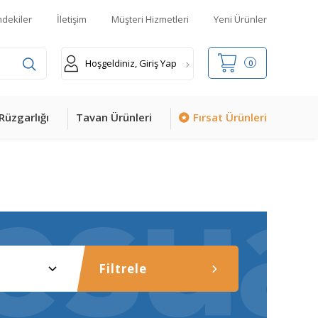
mdekiler
İletişim
Müşteri Hizmetleri
Yeni Ürünler
Hoşgeldiniz, Giriş Yap
0
Rüzgarlığı
Tavan Ürünleri
Fırsat Ürünleri
Filtrele