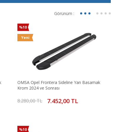
Görünüm :
%10
Yeni
k
OMSA Opel Frontera Sideline Yan Basamak
Krom 2024 ve Sonrası
7.452,00 TL
8.280,00 TL
%10