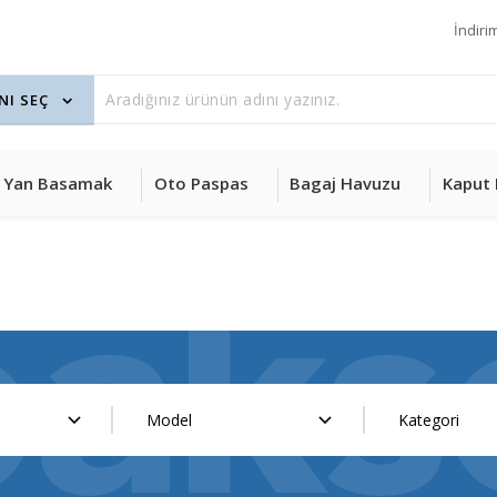
İndiri
Yan Basamak
Oto Paspas
Bagaj Havuzu
Kaput 