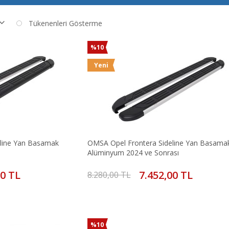
Tükenenleri Gösterme
%10
Yeni
line Yan Basamak
OMSA Opel Frontera Sideline Yan Basama
Alüminyum 2024 ve Sonrası
00 TL
7.452,00 TL
8.280,00 TL
%10