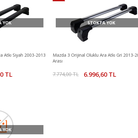
A YOK
STOKTA YOK
ra Atkı Siyah 2003-2013
Mazda 3 Orijinal Oluklu Ara Atkı Gri 2013-
Arası
60 TL
6.996,60 TL
7.774,00 TL
A YOK