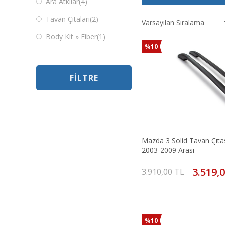
Ara Atkılar
(4)
Tavan Çıtaları
(2)
Body Kit » Fiber
(1)
%10
FILTRE
Mazda 3 Solid Tavan Çıtas
2003-2009 Arası
3.519,
3.910,00 TL
%10