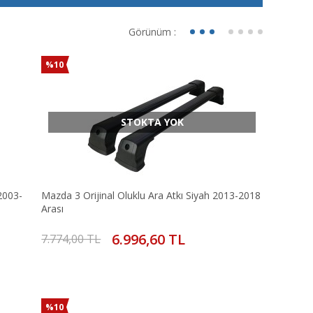
Görünüm :
%10
STOKTA YOK
2003-
Mazda 3 Orijinal Oluklu Ara Atkı Siyah 2013-2018
Arası
6.996,60 TL
7.774,00 TL
%10