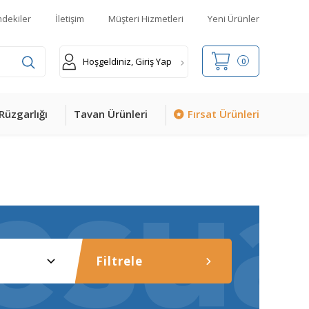
mdekiler
İletişim
Müşteri Hizmetleri
Yeni Ürünler
Hoşgeldiniz, Giriş Yap
0
Rüzgarlığı
Tavan Ürünleri
Fırsat Ürünleri
Filtrele