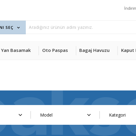
İndiri
Yan Basamak
Oto Paspas
Bagaj Havuzu
Kaput 