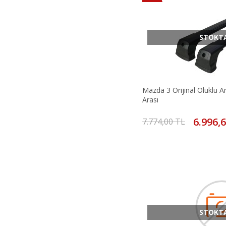
STOKT
Mazda 3 Orijinal Oluklu A
Arası
6.996,
7.774,00 TL
STOKT