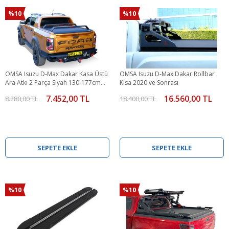
%10
%10
OMSA Isuzu D-Max Dakar Kasa Üstü
OMSA Isuzu D-Max Dakar Rollbar
Ara Atkı 2 Parça Siyah 130-177cm
Kısa 2020 ve Sonrası
2020 ve Sonrası
7.452,00 TL
16.560,00 TL
8.280,00 TL
18.400,00 TL
SEPETE EKLE
SEPETE EKLE
%10
%10