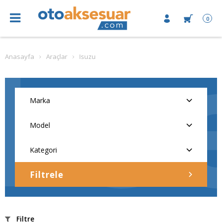
0
Anasayfa
Araçlar
Isuzu
Filtrele
Filtre