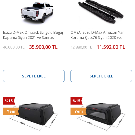
Isuzu D-Max Omback Sürgülü Bagaj
OMSA Isuzu D-Max Amazon Yan
Kapama Siyah 2021 ve Sonrası
Koruma Çap:76 Siyah 2020 ve
Sonrası
35.900,00 TL
11.592,00 TL
46.000,00 TL
12.880,00 TL
SEPETE EKLE
SEPETE EKLE
%15
%15
Yeni
Yeni