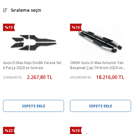
Sıralama seçin
%15
%10
Isuzu D-Max Kapı Dodik Yarasa Set
OMSA Isuzu D-Max Amazon Yan
6 Parça 2020 ve Sonrası
Basamak Çap:76 Krom 2020 ve
Sonrası
2.267,80 TL
18.216,00 TL
2.668,00 TL
20.240,00 TL
SEPETE EKLE
SEPETE EKLE
%22
%10