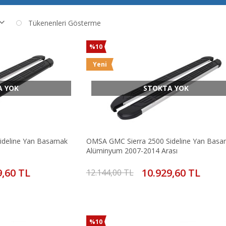
Tükenenleri Gösterme
%10
Yeni
A YOK
STOKTA YOK
ideline Yan Basamak
OMSA GMC Sierra 2500 Sideline Yan Bas
Alüminyum 2007-2014 Arası
9,60 TL
10.929,60 TL
12.144,00 TL
%10