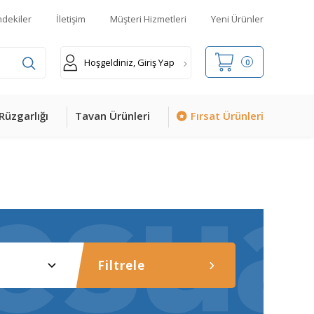
mdekiler
İletişim
Müşteri Hizmetleri
Yeni Ürünler
Hoşgeldiniz, Giriş Yap
0
Rüzgarlığı
Tavan Ürünleri
Fırsat Ürünleri
Filtrele