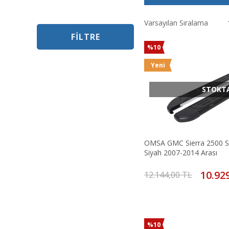
FILTRE
%10
Yeni
STOKT
OMSA GMC Sierra 2500 S
Siyah 2007-2014 Arası
10.92
12.144,00 TL
%10