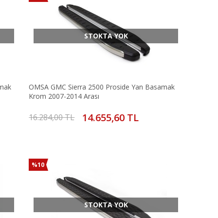
STOKTA YOK
amak
OMSA GMC Sierra 2500 Proside Yan Basamak
Krom 2007-2014 Arası
14.655,60 TL
16.284,00 TL
%10
STOKTA YOK