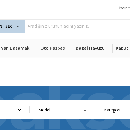
İndiri
Yan Basamak
Oto Paspas
Bagaj Havuzu
Kaput 