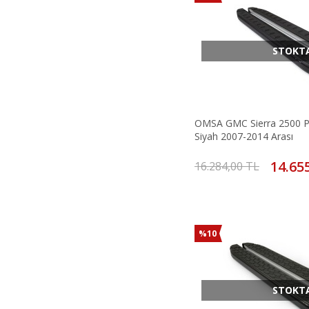
STOKT
OMSA GMC Sierra 2500 P
Siyah 2007-2014 Arası
14.65
16.284,00 TL
%10
STOKT