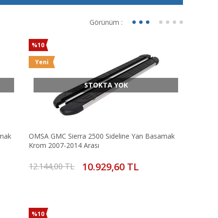
Görünüm :
%10
Yeni
STOKTA YOK
amak
OMSA GMC Sierra 2500 Sideline Yan Basamak
Krom 2007-2014 Arası
10.929,60 TL
12.144,00 TL
%10