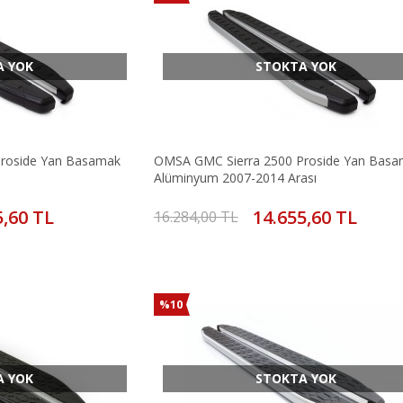
A YOK
STOKTA YOK
roside Yan Basamak
OMSA GMC Sierra 2500 Proside Yan Bas
Alüminyum 2007-2014 Arası
5,60 TL
14.655,60 TL
16.284,00 TL
%10
A YOK
STOKTA YOK