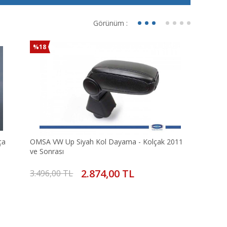
Görünüm :
%18
ça
OMSA VW Up Siyah Kol Dayama - Kolçak 2011
ve Sonrası
2.874,00 TL
3.496,00 TL