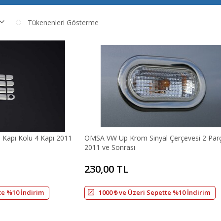
Tükenenleri Gösterme
apı Kolu 4 Kapı 2011
OMSA VW Up Krom Sinyal Çerçevesi 2 Par
2011 ve Sonrası
230,00 TL
te %10 İndirim
1000 ₺ ve Üzeri Sepette %10 İndirim