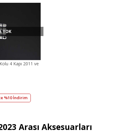
A YOK
olu 4 Kapı 2011 ve
te %10 İndirim
023 Arası Aksesuarları