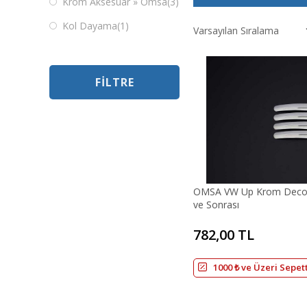
Krom Aksesuar » Omsa
(3)
Kol Dayama
(1)
FILTRE
OMSA VW Up Krom Deco K
ve Sonrası
782,00 TL
1000 ₺ ve Üzeri Sepet