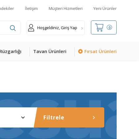
mdekiler
İletişim
Müşteri Hizmetleri
Yeni Ürünler
Hoşgeldiniz, Giriş Yap
0
Rüzgarlığı
Tavan Ürünleri
Fırsat Ürünleri
Filtrele