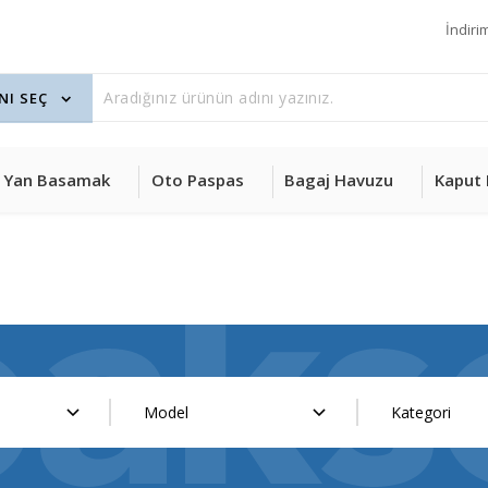
İndiri
Yan Basamak
Oto Paspas
Bagaj Havuzu
Kaput 