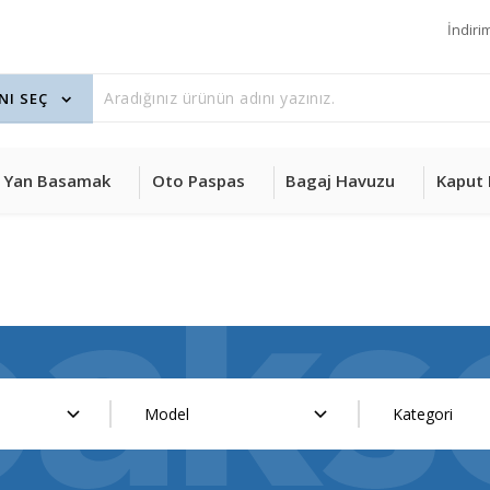
İndiri
Yan Basamak
Oto Paspas
Bagaj Havuzu
Kaput 