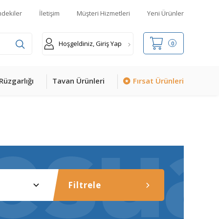
mdekiler
İletişim
Müşteri Hizmetleri
Yeni Ürünler
Hoşgeldiniz, Giriş Yap
0
Rüzgarlığı
Tavan Ürünleri
Fırsat Ürünleri
Filtrele