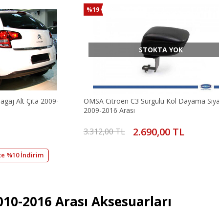
%19
STOKTA YOK
gaj Alt Çıta 2009-
OMSA Citroen C3 Sürgülü Kol Dayama Siy
2009-2016 Arası
2.690,00 TL
3.312,00 TL
te %10 İndirim
010-2016 Arası Aksesuarları