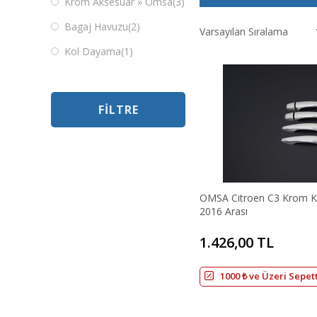
Krom Aksesuar » Omsa
(3)
Bagaj Havuzu
(2)
Kol Dayama
(1)
FILTRE
OMSA Citroen C3 Krom Ka
2016 Arası
1.426,00 TL
1000 ₺ ve Üzeri Sepet