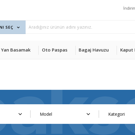
İndiri
Yan Basamak
Oto Paspas
Bagaj Havuzu
Kaput 