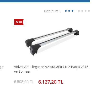
Görünüm :
%10
rça
Volvo V90 Elegance V2 Ara Atkı Gri 2 Parça 2016
ve Sonrası
6.127,20 TL
6.808,00 TL