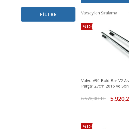
FILTRE
%10
Volvo V90 Bold Bar V2 Ara
Parça127cm 2016 ve Son
5.920,
6.578,00 TL
%10