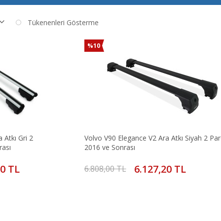
Tükenenleri Gösterme
%10
 Atkı Gri 2
Volvo V90 Elegance V2 Ara Atkı Siyah 2 Pa
rası
2016 ve Sonrası
20 TL
6.127,20 TL
6.808,00 TL