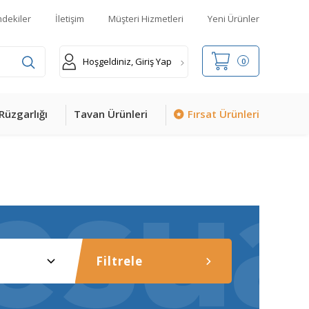
mdekiler
İletişim
Müşteri Hizmetleri
Yeni Ürünler
Hoşgeldiniz, Giriş Yap
0
Rüzgarlığı
Tavan Ürünleri
Fırsat Ürünleri
Filtrele