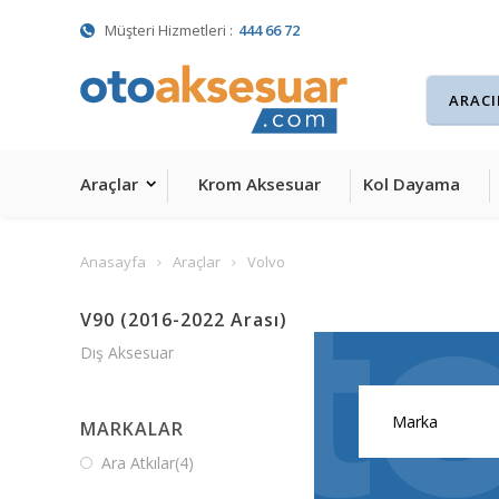
Müşteri Hizmetleri :
444 66 72
Araçlar
Krom Aksesuar
Kol Dayama
Anasayfa
Araçlar
Volvo
V90 (2016-2022 Arası)
Dış Aksesuar
MARKALAR
Ara Atkılar
(4)