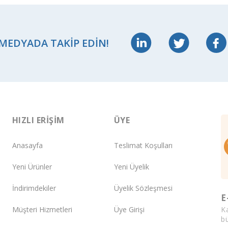
 MEDYADA TAKIP EDIN!
HIZLI ERIŞIM
ÜYE
Anasayfa
Teslimat Koşulları
Yeni Ürünler
Yeni Üyelik
İndirimdekiler
Üyelik Sözleşmesi
E
K
Müşteri Hizmetleri
Üye Girişi
bü