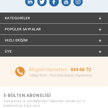
KATEGORILER
POPÜLER SAYFALAR
HIZLI ERIŞIM
ÜYE
Müşteri Hizmetleri :
444 66 72
Haftaiçi 08.00 - 18.00 Arası Bizlere Ulaşabilirsiniz.
E-BÜLTEN ABONELİĞİ
Kampanya ve yeniliklerden haberdar olmak için e-
bültenimize kayıt olun.