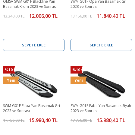
OMSA SWM G01F Blackline Yan
SWM G01F Opa Yan Basamak Gri
Basamak Krom 2023 ve Sonrası
2023 ve Sonrası
12.006,00 TL
11.840,40 TL
13.340,00 TL
13.156,00 TL
SEPETE EKLE
SEPETE EKLE
%10
%10
Yeni
Yeni
SWM G01F Faba Yan Basamak Gri
SWM G01F Faba Yan Basamak Siyah
2023 ve Sonrası
2023 ve Sonrası
15.980,40 TL
15.980,40 TL
17.756,00 TL
17.756,00 TL