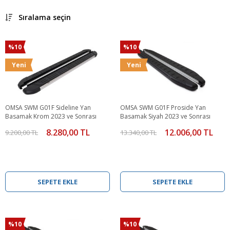
Sıralama seçin
%10
%10
Yeni
Yeni
OMSA SWM G01F Sideline Yan
OMSA SWM G01F Proside Yan
Basamak Krom 2023 ve Sonrası
Basamak Siyah 2023 ve Sonrası
8.280,00 TL
12.006,00 TL
9.200,00 TL
13.340,00 TL
SEPETE EKLE
SEPETE EKLE
%10
%10