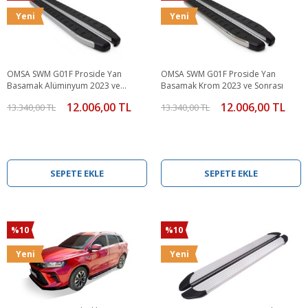
Yeni
Yeni
OMSA SWM G01F Proside Yan
OMSA SWM G01F Proside Yan
Basamak Alüminyum 2023 ve
Basamak Krom 2023 ve Sonrası
Sonrası
12.006,00 TL
12.006,00 TL
13.340,00 TL
13.340,00 TL
SEPETE EKLE
SEPETE EKLE
%10
%10
Yeni
Yeni