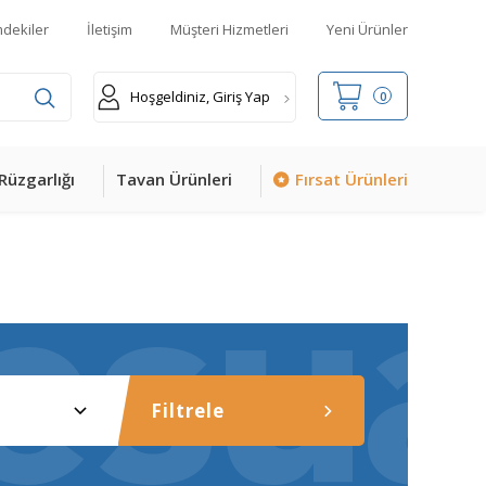
mdekiler
İletişim
Müşteri Hizmetleri
Yeni Ürünler
Hoşgeldiniz, Giriş Yap
0
Rüzgarlığı
Tavan Ürünleri
Fırsat Ürünleri
Filtrele