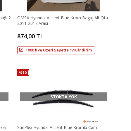
pağı 2
OMSA Hyundai Accent Blue Krom Bagaj Alt Çıta
2011-2017 Arası
874,00 TL
1000 ₺ ve Üzeri Sepette %10 İndirim
%10
STOKTA YOK
Krom
SunPlex Hyundai Accent Blue Kromlu Cam