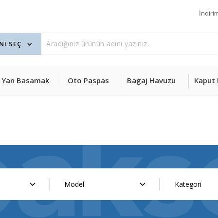
İndiri
Yan Basamak
Oto Paspas
Bagaj Havuzu
Kaput 