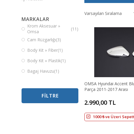
MARKALAR
Krom Aksesuar »
(11)
Omsa
Cam Rüzgarlığı
(3)
Body Kit » Fiber
(1)
Body Kit » Plastik
(1)
Bagaj Havuzu
(1)
OMSA Hyundai Accent Bl
Parça 2011-2017 Arası
FILTRE
2.990,00 TL
1000 ₺ ve Üzeri Sepet