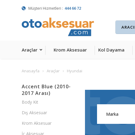
Müşteri Hizmetleri :
444 66 72
Araçlar
Krom Aksesuar
Kol Dayama
Anasayfa
Araçlar
Hyundai
Accent Blue (2010-
2017 Arası)
Body Kit
Dış Aksesuar
Krom Aksesuar
İç Aksesuar