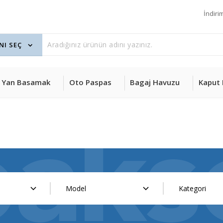
İndiri
Yan Basamak
Oto Paspas
Bagaj Havuzu
Kaput 