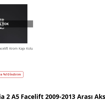
A YOK
celift Krom Kapı Kolu
te %10 İndirim
a 2 A5 Facelift 2009-2013 Arası Ak