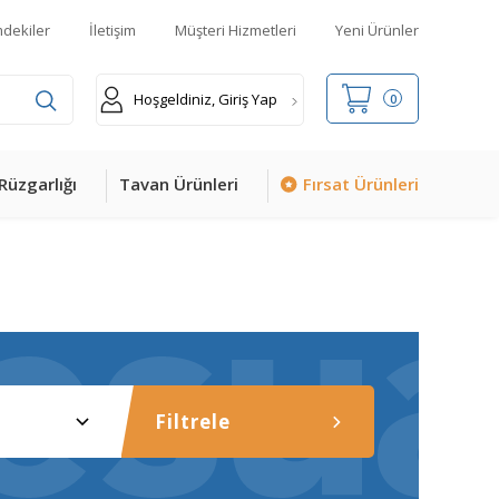
mdekiler
İletişim
Müşteri Hizmetleri
Yeni Ürünler
Hoşgeldiniz, Giriş Yap
0
Rüzgarlığı
Tavan Ürünleri
Fırsat Ürünleri
Filtrele