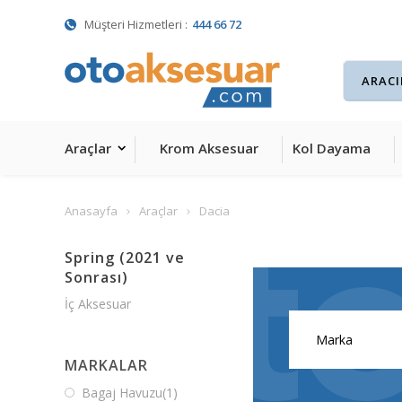
Müşteri Hizmetleri :
444 66 72
Araçlar
Krom Aksesuar
Kol Dayama
Anasayfa
Araçlar
Dacia
Spring (2021 ve
Sonrası)
İç Aksesuar
MARKALAR
Bagaj Havuzu
(1)