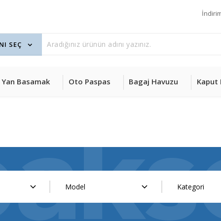
İndiri
Yan Basamak
Oto Paspas
Bagaj Havuzu
Kaput 