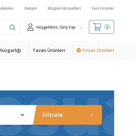
mdekiler
İletişim
Müşteri Hizmetleri
Yeni Ürünler
Hoşgeldiniz, Giriş Yap
0
Rüzgarlığı
Tavan Ürünleri
Fırsat Ürünleri
Filtrele