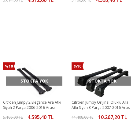
%10
%10
STOKTA YOK
STOKTA YOK
Citroen Jumpy 2 Elegance Ara Atkı
Citroen Jumpy Orijinal Oluklu Ara
Siyah 2 Parça 2006-2016 Arası
Atkı Siyah 3 Parça 2007-2016 Arası
4.595,40 TL
10.267,20 TL
5.106,00 TL
11.408,00 TL