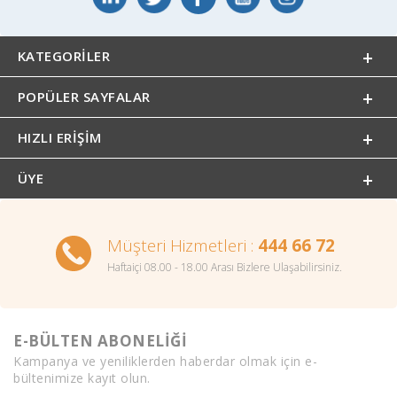
KATEGORILER
POPÜLER SAYFALAR
HIZLI ERIŞIM
ÜYE
Müşteri Hizmetleri :
444 66 72
Haftaiçi 08.00 - 18.00 Arası Bizlere Ulaşabilirsiniz.
E-BÜLTEN ABONELİĞİ
Kampanya ve yeniliklerden haberdar olmak için e-
bültenimize kayıt olun.