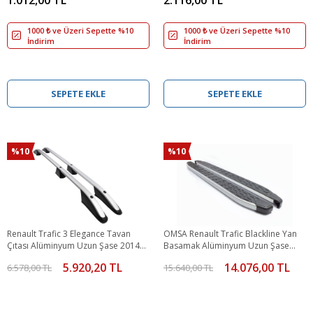
1000 ₺ ve Üzeri Sepette %10
1000 ₺ ve Üzeri Sepette %10
İndirim
İndirim
SEPETE EKLE
SEPETE EKLE
%10
%10
Renault Trafic 3 Elegance Tavan
OMSA Renault Trafic Blackline Yan
Çıtası Alüminyum Uzun Şase 2014
Basamak Alüminyum Uzun Şase
ve Sonrası
2001-2023 Arası
5.920,20 TL
14.076,00 TL
6.578,00 TL
15.640,00 TL