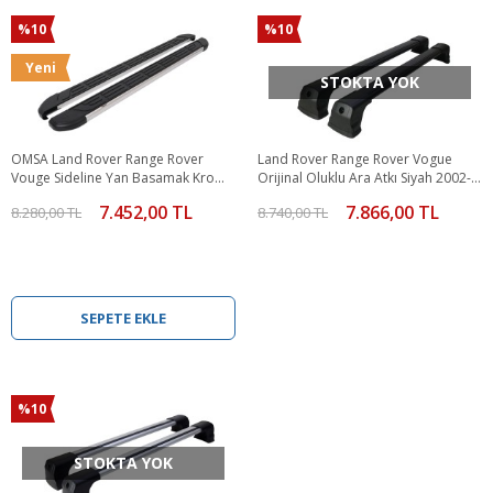
%10
%10
Yeni
STOKTA YOK
OMSA Land Rover Range Rover
Land Rover Range Rover Vogue
Vouge Sideline Yan Basamak Krom
Orijinal Oluklu Ara Atkı Siyah 2002-
2001-2012 Arası
2018 Arası
7.452,00 TL
7.866,00 TL
8.280,00 TL
8.740,00 TL
SEPETE EKLE
%10
STOKTA YOK