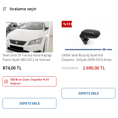
Sıralama seçin
%19
Seat Leon 5F Yarasa Ayna Kapağı
OMSA Seat İbiza 6J Siyah Kol
Piano Siyah ABS 2012 ve Sonrası
Dayama - Kolçak 2009-2016 Arası
874,00 TL
2.690,00 TL
3.312,00 TL
500 ₺ ve Üzeri Sepette %10
İndirim
SEPETE EKLE
SEPETE EKLE