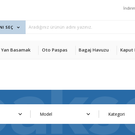
İndiri
Yan Basamak
Oto Paspas
Bagaj Havuzu
Kaput 