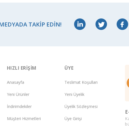
 MEDYADA TAKIP EDIN!
HIZLI ERIŞIM
ÜYE
Anasayfa
Teslimat Koşulları
Yeni Ürünler
Yeni Üyelik
İndirimdekiler
Üyelik Sözleşmesi
E
K
Müşteri Hizmetleri
Üye Girişi
bü