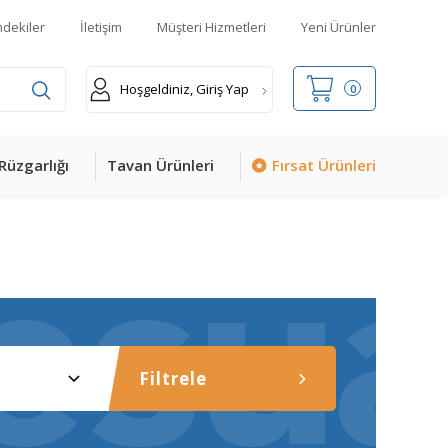
mdekiler
İletişim
Müşteri Hizmetleri
Yeni Ürünler
Hoşgeldiniz, Giriş Yap
0
Rüzgarlığı
Tavan Ürünleri
Fırsat Ürünleri
Filtrele