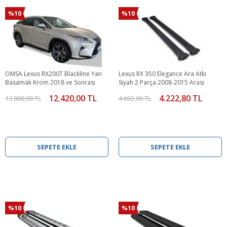
%10
%10
OMSA Lexus RX200T Blackline Yan
Lexus RX 350 Elegance Ara Atkı
Basamak Krom 2018 ve Sonrası
Siyah 2 Parça 2008-2015 Arası
12.420,00 TL
4.222,80 TL
13.800,00 TL
4.692,00 TL
SEPETE EKLE
SEPETE EKLE
%10
%10