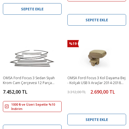
SEPETE EKLE
SEPETE EKLE
%19
OMSA Ford Focus 3 Sedan Siyah
OMSA Ford Focus 3 Kol Dayama Bej
Krom Cam Çerçevesi 12 Parça
- Kolçak USB li Araçlar 2014-2018
2010-2018 Arası
Arası
7.452,00 TL
2.690,00 TL
3.312,00 TL
1000 ₺ ve Üzeri Sepette %10
İndirim
SEPETE EKLE