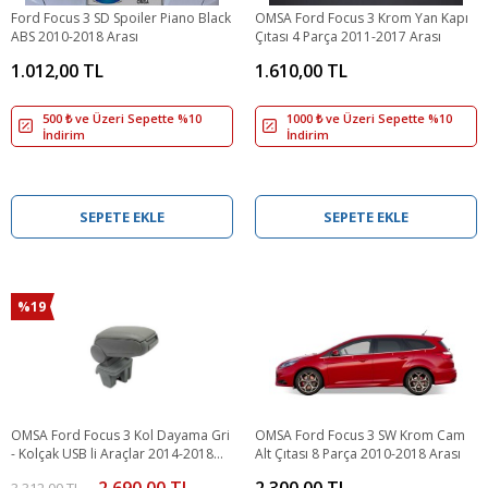
Ford Focus 3 SD Spoiler Piano Black
OMSA Ford Focus 3 Krom Yan Kapı
ABS 2010-2018 Arası
Çıtası 4 Parça 2011-2017 Arası
1.012,00 TL
1.610,00 TL
500 ₺ ve Üzeri Sepette %10
1000 ₺ ve Üzeri Sepette %10
İndirim
İndirim
SEPETE EKLE
SEPETE EKLE
%19
OMSA Ford Focus 3 Kol Dayama Gri
OMSA Ford Focus 3 SW Krom Cam
- Kolçak USB li Araçlar 2014-2018
Alt Çıtası 8 Parça 2010-2018 Arası
Arası
2.690,00 TL
2.300,00 TL
3.312,00 TL