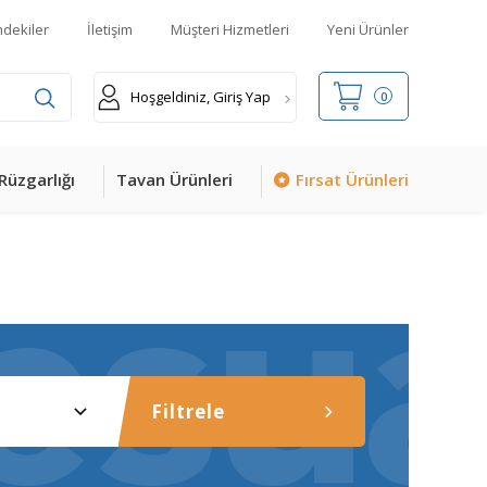
mdekiler
İletişim
Müşteri Hizmetleri
Yeni Ürünler
Hoşgeldiniz, Giriş Yap
0
Rüzgarlığı
Tavan Ürünleri
Fırsat Ürünleri
Filtrele