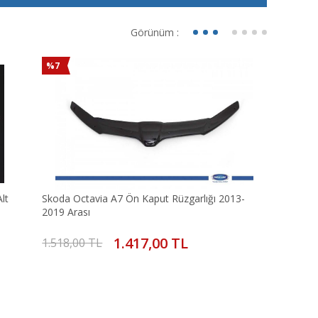
Görünüm :
%7
lt
Skoda Octavia A7 Ön Kaput Rüzgarlığı 2013-
2019 Arası
1.417,00 TL
1.518,00 TL