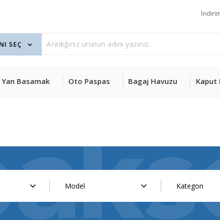
İndiri
Yan Basamak
Oto Paspas
Bagaj Havuzu
Kaput 