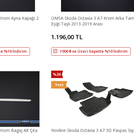
Krom Ayna Kapağı 2
OMSA Skoda Octavia 3 A7 Krom Arka Ta
Eşiği Taşlı 2013-2019 Arası
1.196,00 TL
te %10 İndirim
1000 ₺ ve Üzeri Sepette %10 İndirim
%26
Yeni
rom Bagaj Alt Çıta
Novline Skoda Octavia 3 A7 3D Paspas Siy