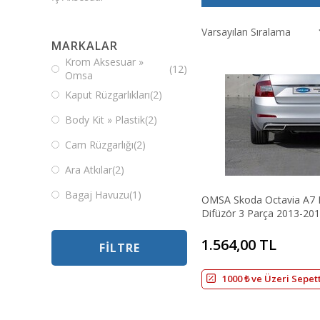
MARKALAR
Krom Aksesuar »
(12)
Omsa
Kaput Rüzgarlıkları
(2)
Body Kit » Plastik
(2)
Cam Rüzgarlığı
(2)
Ara Atkılar
(2)
Bagaj Havuzu
(1)
OMSA Skoda Octavia A7 
Difüzör 3 Parça 2013-201
3D Paspas
(1)
1.564,00 TL
FILTRE
1000 ₺ ve Üzeri Sepet