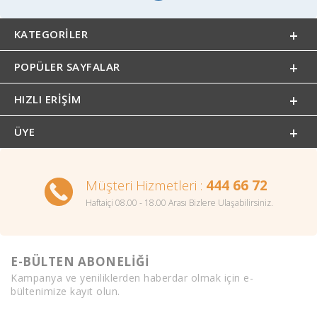
KATEGORILER
POPÜLER SAYFALAR
HIZLI ERIŞIM
ÜYE
Müşteri Hizmetleri :
444 66 72
Haftaiçi 08.00 - 18.00 Arası Bizlere Ulaşabilirsiniz.
E-BÜLTEN ABONELİĞİ
Kampanya ve yeniliklerden haberdar olmak için e-
bültenimize kayıt olun.