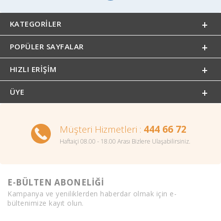
KATEGORILER
POPÜLER SAYFALAR
HIZLI ERIŞIM
ÜYE
Müşteri Hizmetleri :
444 66 72
Haftaiçi 08.00 - 18.00 Arası Bizlere Ulaşabilirsiniz.
E-BÜLTEN ABONELİĞİ
Kampanya ve yeniliklerden haberdar olmak için e-
bültenimize kayıt olun.