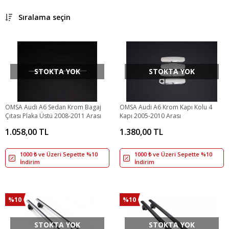
Sıralama seçin
STOKTA YOK
STOKTA YOK
OMSA Audi A6 Sedan Krom Bagaj
OMSA Audi A6 Krom Kapı Kolu 4
Çıtası Plaka Üstü 2008-2011 Arası
Kapı 2005-2010 Arası
1.058,00 TL
1.380,00 TL
1000 ₺ ve Üzeri Sepette %10
1000 ₺ ve Üzeri Sepette %10
İndirim
İndirim
%10
%10
STOKTA YOK
STOKTA YOK