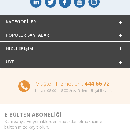
KATEGORILER
POPÜLER SAYFALAR
HIZLI ERIŞIM
ÜYE
Müşteri Hizmetleri :
444 66 72
Haftaiçi 08.00 - 18.00 Arası Bizlere Ulaşabilirsiniz.
E-BÜLTEN ABONELİĞİ
Kampanya ve yeniliklerden haberdar olmak için e-
bültenimize kayıt olun.