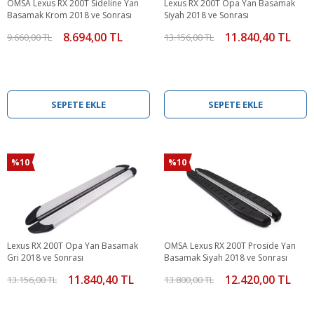
OMSA Lexus RX 200T Sideline Yan
Lexus RX 200T Opa Yan Basamak
Basamak Krom 2018 ve Sonrası
Siyah 2018 ve Sonrası
8.694,00 TL
11.840,40 TL
9.660,00 TL
13.156,00 TL
SEPETE EKLE
SEPETE EKLE
%10
%10
Lexus RX 200T Opa Yan Basamak
OMSA Lexus RX 200T Proside Yan
Gri 2018 ve Sonrası
Basamak Siyah 2018 ve Sonrası
11.840,40 TL
12.420,00 TL
13.156,00 TL
13.800,00 TL