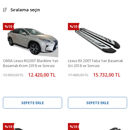
Sıralama seçin
%10
%10
OMSA Lexus RX200T Blackline Yan
Lexus RX 200T Faba Yan Basamak
Basamak Krom 2018 ve Sonrası
Gri 2018 ve Sonrası
12.420,00 TL
15.732,00 TL
13.800,00 TL
17.480,00 TL
SEPETE EKLE
SEPETE EKLE
%10
%10