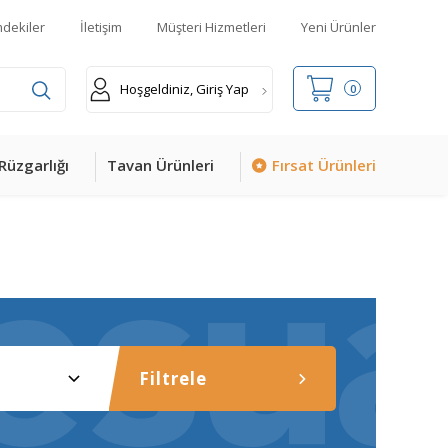
mdekiler
İletişim
Müşteri Hizmetleri
Yeni Ürünler
Hoşgeldiniz, Giriş Yap
0
Rüzgarlığı
Tavan Ürünleri
Fırsat Ürünleri
Filtrele