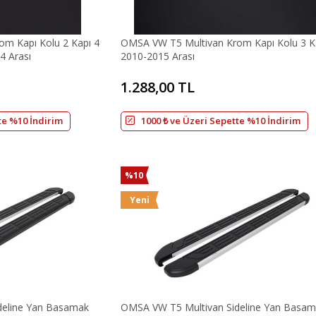
m Kapı Kolu 2 Kapı 4
OMSA VW T5 Multivan Krom Kapı Kolu 3 K
4 Arası
2010-2015 Arası
1.288,00 TL
te %10 İndirim
1000 ₺ ve Üzeri Sepette %10 İndirim
%10
Yeni
deline Yan Basamak
OMSA VW T5 Multivan Sideline Yan Basa