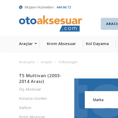
Müşteri Hizmetleri :
444 66 72
Araçlar
Krom Aksesuar
Kol Dayama
Anasayfa
Araçlar
Volkswagen
T5 Multivan (2003-
2014 Arası)
Dış Aksesuar
Koruma Ürünleri
Karbon
Krom Aksesuar