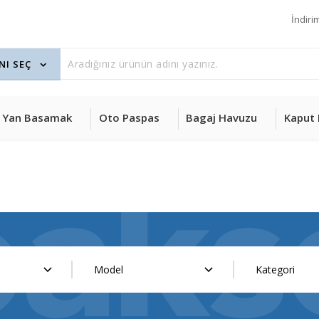
İndiri
Yan Basamak
Oto Paspas
Bagaj Havuzu
Kaput 