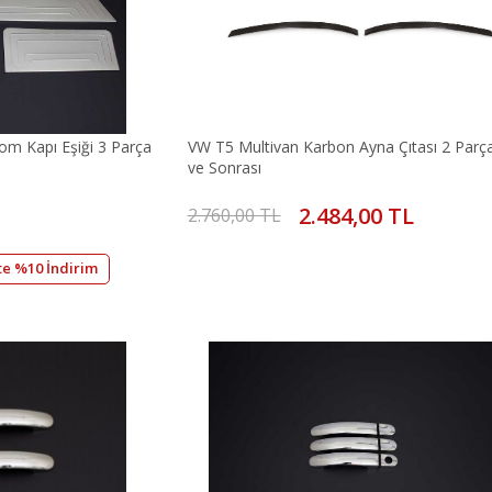
m Kapı Eşiği 3 Parça
VW T5 Multivan Karbon Ayna Çıtası 2 Parç
ve Sonrası
2.484,00 TL
2.760,00 TL
te %10 İndirim