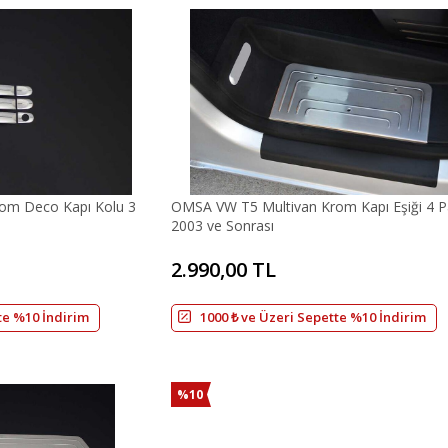
om Deco Kapı Kolu 3
OMSA VW T5 Multivan Krom Kapı Eşiği 4 P
2003 ve Sonrası
2.990,00 TL
te %10 İndirim
1000 ₺ ve Üzeri Sepette %10 İndirim
%10