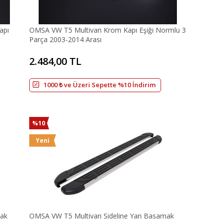
apı
OMSA VW T5 Multivan Krom Kapı Eşiği Normlu 3
Parça 2003-2014 Arası
2.484,00 TL
1000 ₺ ve Üzeri Sepette %10 İndirim
%10
Yeni
mak
OMSA VW T5 Multivan Sideline Yan Basamak