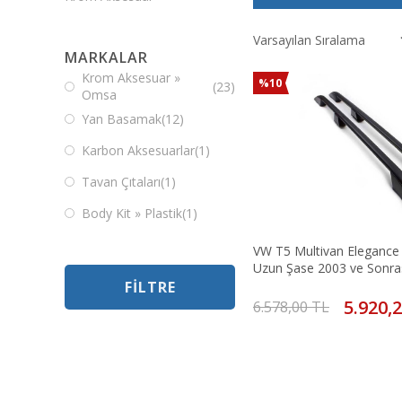
MARKALAR
Krom Aksesuar »
%10
(23)
Omsa
Yan Basamak
(12)
Karbon Aksesuarlar
(1)
Tavan Çıtaları
(1)
Body Kit » Plastik
(1)
VW T5 Multivan Elegance 
Uzun Şase 2003 ve Sonra
FILTRE
5.920,
6.578,00 TL