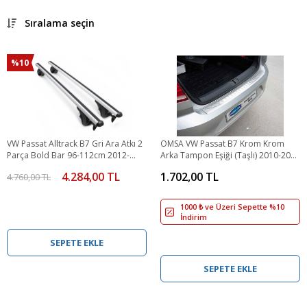
Sıralama seçin
%10
VW Passat Alltrack B7 Gri Ara Atkı 2
OMSA VW Passat B7 Krom Krom
Parça Bold Bar 96-112cm 2012-
Arka Tampon Eşiği (Taşlı) 2010-2015
2015 Arası
Arası
4.284,00 TL
1.702,00 TL
4.760,00 TL
1000 ₺ ve Üzeri Sepette %10
İndirim
SEPETE EKLE
SEPETE EKLE