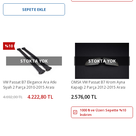
SEPETE EKLE
%10
STOKTA YOK
STOKTA YOK
VW Passat B7 Elegance Ara Atkı
OMSA VW Passat B7 Krom Ayna
Siyah 2 Parça 2010-2015 Arası
Kapağı 2 Parça 2012-2015 Arası
4.222,80 TL
2.576,00 TL
4.692,00 TL
1000 ₺ ve Üzeri Sepette %10
İndirim