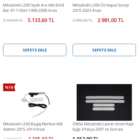
Mitsubishi L200 Siyah Ara Atkı Bold
Mitsubishi L200 Ön Kaput Scoop
Bar 97-119cm 1996-2006 Arası
2015-2023 Arası
5.133,60 TL
2.981,00 TL
5.704,00 TL
3.082,00 TL
SEPETE EKLE
SEPETE EKLE
%10
Mitsubishi L200 Bagaj Merkezi Kilit
OMSA Mitsubishi Lancer Krom Kapı
Sistemi 2015-2019 Arası
Eşiği 4 Parça 2007 ve Sonrası
2.235,60 TL
1.012,00 TL
2.484,00 TL