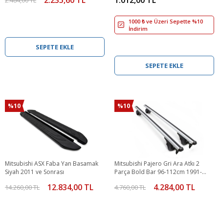
1000 ₺ ve Üzeri Sepette %10
İndirim
SEPETE EKLE
SEPETE EKLE
%10
%10
Mitsubishi ASX Faba Yan Basamak
Mitsubishi Pajero Gri Ara Atkı 2
Siyah 2011 ve Sonrası
Parça Bold Bar 96-112cm 1991-
2001 Arası
12.834,00 TL
4.284,00 TL
14.260,00 TL
4.760,00 TL