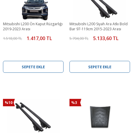
Mitsubishi L200 Ön Kaput Rüzgarlığı
Mitsubishi L200 Siyah Ara Atkı Bold
2019-2023 Arası
Bar 97-119cm 2015-2023 Arası
1.417,00 TL
5.133,60 TL
1.518,00 TL
5.704,00 TL
SEPETE EKLE
SEPETE EKLE
%10
%3