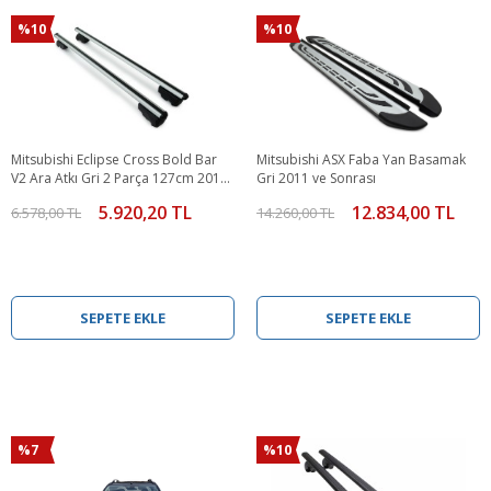
%10
%10
Mitsubishi Eclipse Cross Bold Bar
Mitsubishi ASX Faba Yan Basamak
V2 Ara Atkı Gri 2 Parça 127cm 2018
Gri 2011 ve Sonrası
ve Sonrası
5.920,20 TL
12.834,00 TL
6.578,00 TL
14.260,00 TL
SEPETE EKLE
SEPETE EKLE
%7
%10