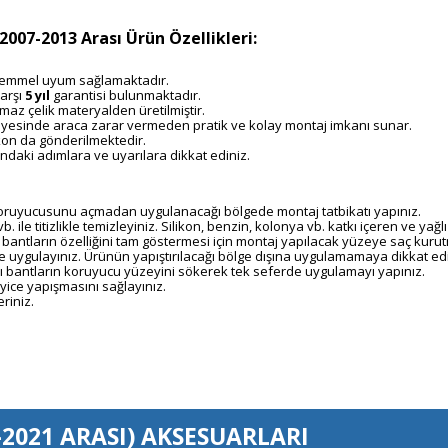
2007-2013 Arası Ürün Özellikleri:
mükemmel uyum sağlamaktadır.
arşı
5 yıl
garantisi bulunmaktadır.
maz çelik materyalden üretilmiştir.
r sayesinde araca zarar vermeden pratik ve kolay montaj imkanı sunar.
kon da gönderilmektedir.
ndaki adımlara ve uyarılara dikkat ediniz.
 koruyucusunu açmadan uygulanacağı bölgede montaj tatbikatı yapınız.
vb. ile titizlikle temizleyiniz. Silikon, benzin, kolonya vb. katkı içeren ve ya
 bantların özelliğini tam göstermesi için montaj yapılacak yüzeye saç kurutm
 uygulayınız. Ürünün yapıştırılacağı bölge dışına uygulamamaya dikkat edi
ı bantların koruyucu yüzeyini sökerek tek seferde uygulamayı yapınız.
ice yapışmasını sağlayınız.
riniz.
2021 ARASI)
AKSESUARLARI