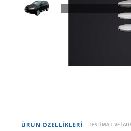
ÜRÜN ÖZELLIKLERI
TESLIMAT VE İAD