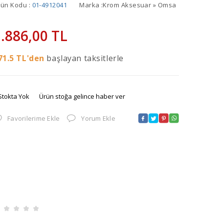
rün Kodu :
01-4912041
Marka :
Krom Aksesuar » Omsa
.886,00
TL
71.5
TL'den
başlayan taksitlerle
Stokta Yok
Ürün stoğa gelince haber ver
Favorilerime Ekle
Yorum Ekle