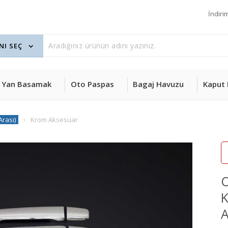
İndiri
Yan Basamak
Oto Paspas
Bagaj Havuzu
Kaput 
Arası)
Krom Aksesuar
O
K
A