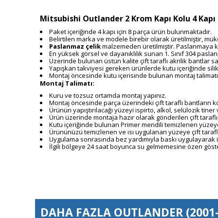
Mitsubishi Outlander 2 Krom Kapı Kolu 4 Kapı 
Paket içeriğinde 4 kapı için 8 parça ürün bulunmaktadır.
Belirtilen marka ve modele birebir olarak üretilmiştir, 
Paslanmaz çelik
malzemeden üretilmiştir. Paslanmaya k
En yüksek görsel ve dayanıklılık sunan 1. Sınıf 304 paslan
Üzerinde bulunan üstün kalite çift taraflı akrilik bantla
Yapışkan takviyesi gereken ürünlerde kutu içeriğinde sili
Montaj öncesinde kutu içerisinde bulunan montaj talimatı
Montaj Talimatı:
Kuru ve tozsuz ortamda montaj yapınız.
Montaj öncesinde parça üzerindeki çift taraflı bantların
Ürünün yapıştırılacağı yüzeyi ispirto, alkol, selülozik tiner 
Ürün üzerinde montaja hazır olarak gönderilen çift taraflı
Kutu içeriğinde bulunan Primer mendili temizlenen yüzeye
Ürününüzü temizlenen ve ısı uygulanan yüzeye çift tarafl
Uygulama sonrasında bez yardımıyla baskı uygulayarak iy
İlgili bölgeye 24 saat boyunca su gelmemesine özen göste
DAHA FAZLA
OUTLANDER (2001-