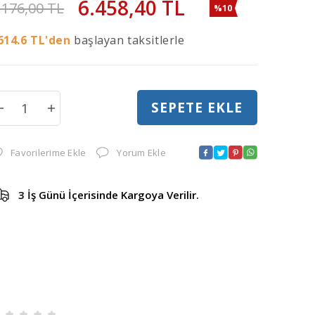
6.458,40
TL
.176,00
TL
%10
614.6
TL'den
başlayan taksitlerle
SEPETE EKLE
Favorilerime Ekle
Yorum Ekle
3 İş Günü İçerisinde Kargoya Verilir.