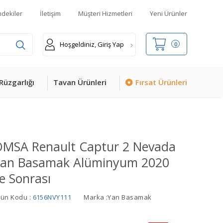
mdekiler
İletişim
Müşteri Hizmetleri
Yeni Ürünler
Hoşgeldiniz, Giriş Yap
0
Rüzgarlığı
Tavan Ürünleri
Fırsat Ürünleri
MSA Renault Captur 2 Nevada
an Basamak Alüminyum 2020
e Sonrası
rün Kodu :
6156NVY111
Marka :
Yan Basamak