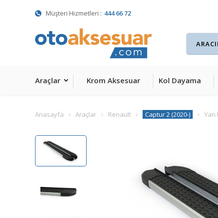
Müşteri Hizmetleri :
444 66 72
Araçlar
Krom Aksesuar
Kol Dayama
Anasayfa
Araçlar
Renault
Captur 2 (2020-)
Yan