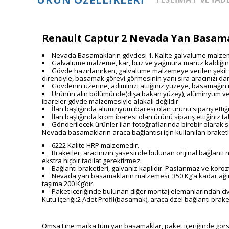
Renault Captur 2 Nevada Yan Basama
Nevada Basamakların
gövdesi 1. Kalite
galvalume
malzem
Galvalume malzeme, kar, buz ve yağmura maruz kaldığı
Gövde hazırlanırken, galvalume malzemeye verilen şeki
direnciyle, basamak görevi görmesinin yanı sıra aracınızı 
Gövdenin üzerine, adımınızı attığınız yüzeye, basamağın
Ürünün alın bölümünde(dışa bakan yüzey), alüminyum ve 
ibareler gövde malzemesiyle alakalı değildir.
İlan başlığında alüminyum ibaresi olan ürünü sipariş et
İlan başlığında krom ibaresi olan ürünü sipariş ettiğiniz
Gönderilecek ürünler ilan fotoğraflarında birebir olarak 
Nevada basamakların araca bağlantısı için kullanılan braketl
6222 Kalite HRP malzemedir.
Braketler, aracınızın şasesinde bulunan orijinal bağlantı
ekstra hiçbir tadilat gerektirmez.
Bağlantı braketleri, galvaniz kaplıdır. Paslanmaz ve kor
Nevada yan basamakların malzemesi, 350 Kg’a kadar ağırlığı
taşıma 200 Kg’dır.
Paket içeriğinde bulunan diğer montaj elemanlarından civat
Kutu içeriği:2 Adet Profil(basamak), araca özel bağlantı brake
Omsa Line marka tüm yan basamaklar, paket içeriğinde görsel