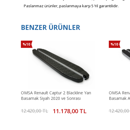
Paslanmaz ürünler, paslanmaya karşı
5 Yıl garantilidir.
BENZER ÜRÜNLER
%10
%10
OMSA Renault Captur 2 Blackline Yan
OMSA Renau
Basamak Siyah 2020 ve Sonrası
Basamak A
11.178,00 TL
12.420,00 TL
12.420,00