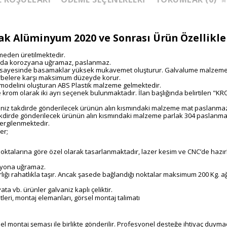
k Alüminyum 2020 ve Sonrası Ürün Özellikler
eden üretilmektedir.
nda korozyana uğramaz, paslanmaz.
l sayesinde basamaklar yüksek mukavemet oluşturur. Galvalume malzemeni
darbelere karşı maksimum düzeyde korur.
 modelini oluşturan ABS Plastik malzeme gelmektedir.
krom olarak iki ayrı seçenek bulunmaktadır. İlan başlığında belirtilen 
tiğiniz takdirde gönderilecek ürünün alın kısmındaki malzeme mat paslanma
 takdirde gönderilecek ürünün alın kısmındaki malzeme parlak 304 paslanmaz
sergilenmektedir.
er;
 noktalarına göre özel olarak tasarlanmaktadır, lazer kesim ve CNC’de haz
ozyona uğramaz.
 rahatlıkla taşır. Ancak şasede bağlandığı noktalar maksimum 200 Kg. ağırlı
a vb. ürünler galvaniz kaplı çeliktir.
tleri, montaj elemanları, görsel montaj talimatı
 montaj şeması ile birlikte gönderilir. Profesyonel desteğe ihtiyaç duymad