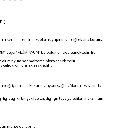
i;
n kendi direncine ek olarak yapının verdiği ekstra koruma
"KROM” veya "ALÜMİNYUM” bu bölümü ifade etmektedir. Bu
z alüminyum sac malzeme olarak sevk edilir.
 çelik krom olarak sevk edilir.
ırlandığı için araca kusursuz uyum sağlar. Montaj esnasında
ğı sağlıklı bir şekilde taşıdığı için tavsiye edilen maksimum
an monte edilebilir.