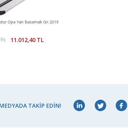
ptur Opa Yan Basamak Gri 2019
11.012,40 TL
 TL
 MEDYADA TAKIP EDIN!