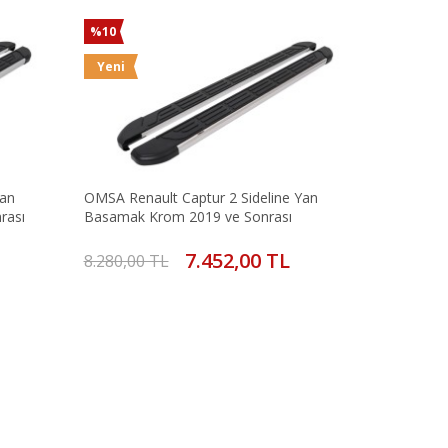
%10
Yeni
Yan
OMSA Renault Captur 2 Sideline Yan
rası
Basamak Krom 2019 ve Sonrası
7.452,00 TL
8.280,00 TL