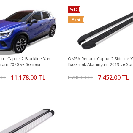
%10
Yeni
lt Captur 2 Blackline Yan
OMSA Renault Captur 2 Sideline 
rom 2020 ve Sonrası
Basamak Alüminyum 2019 ve Son
11.178,00 TL
7.452,00 TL
 TL
8.280,00 TL