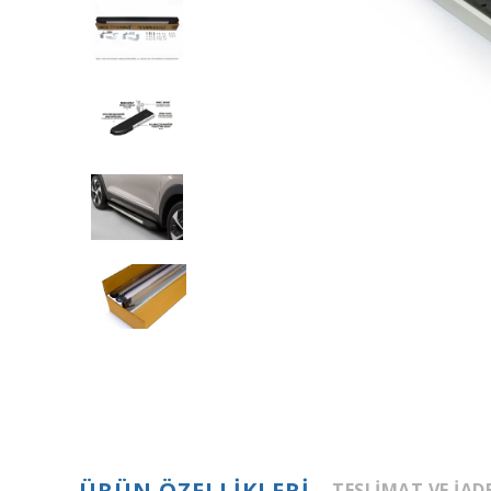
ÜRÜN ÖZELLIKLERI
TESLIMAT VE İAD