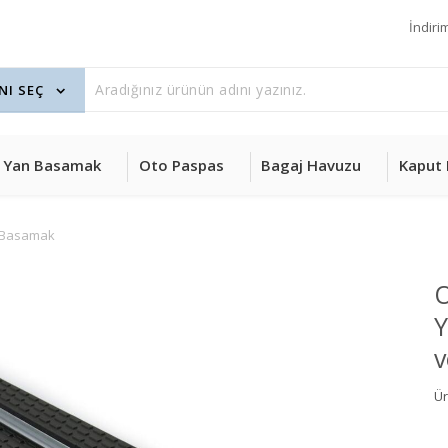
İndiri
Yan Basamak
Oto Paspas
Bagaj Havuzu
Kaput 
 Basamak
O
Y
v
Ü