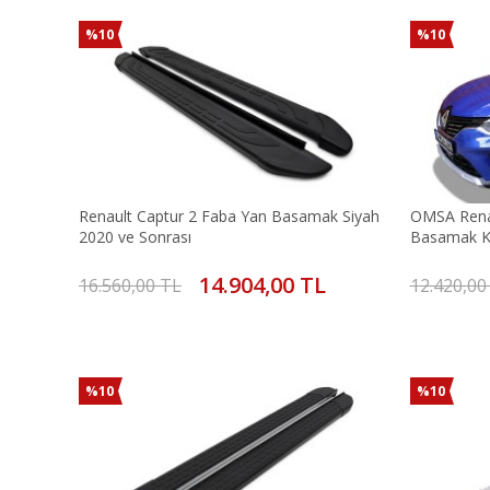
%10
%10
Renault Captur 2 Faba Yan Basamak Siyah
OMSA Renau
2020 ve Sonrası
Basamak K
14.904,00 TL
16.560,00 TL
12.420,00
%10
%10