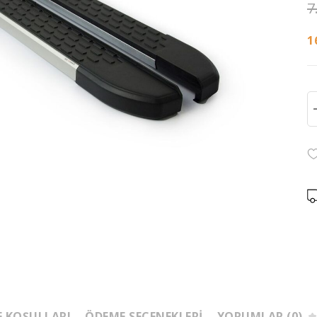
7
1
E KOŞULLARI
ÖDEME SEÇENEKLERI
YORUMLAR (0)