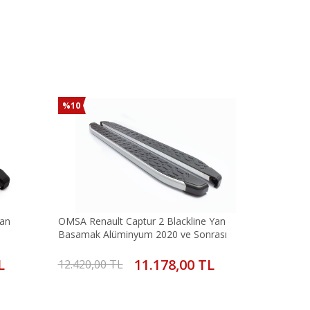
%10
Yan
OMSA Renault Captur 2 Blackline Yan
Basamak Alüminyum 2020 ve Sonrası
L
11.178,00 TL
12.420,00 TL