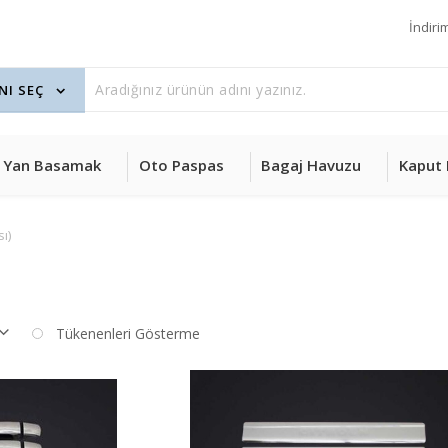
İndiri
Yan Basamak
Oto Paspas
Bagaj Havuzu
Kaput 
ı)
Tükenenleri Gösterme