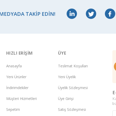
 MEDYADA TAKIP EDIN!
HIZLI ERIŞIM
ÜYE
Anasayfa
Teslimat Koşulları
Yeni Ürünler
Yeni Üyelik
İndirimdekiler
Üyelik Sözleşmesi
E
K
Müşteri Hizmetleri
Üye Girişi
bü
Sepetim
Satış Sözleşmesi