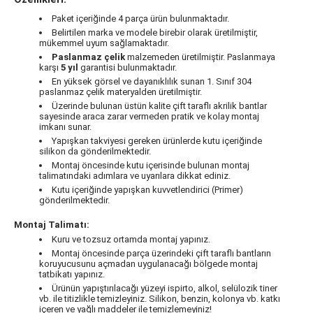
Paket içeriğinde 4 parça ürün bulunmaktadır.
Belirtilen marka ve modele birebir olarak üretilmiştir,
mükemmel uyum sağlamaktadır.
Paslanmaz çelik
malzemeden üretilmiştir. Paslanmaya
karşı
5 yıl
garantisi bulunmaktadır.
En yüksek görsel ve dayanıklılık sunan 1. Sınıf 304
paslanmaz çelik materyalden üretilmiştir.
Üzerinde bulunan üstün kalite çift taraflı akrilik bantlar
sayesinde araca zarar vermeden pratik ve kolay montaj
imkanı sunar.
Yapışkan takviyesi gereken ürünlerde kutu içeriğinde
silikon da gönderilmektedir.
Montaj öncesinde kutu içerisinde bulunan montaj
talimatındaki adımlara ve uyarılara dikkat ediniz.
Kutu içeriğinde yapışkan kuvvetlendirici (Primer)
gönderilmektedir.
Montaj Talimatı:
Kuru ve tozsuz ortamda montaj yapınız.
Montaj öncesinde parça üzerindeki çift taraflı bantların
koruyucusunu açmadan uygulanacağı bölgede montaj
tatbikatı yapınız.
Ürünün yapıştırılacağı yüzeyi ispirto, alkol, selülozik tiner
vb. ile titizlikle temizleyiniz. Silikon, benzin, kolonya vb. katkı
içeren ve yağlı maddeler ile temizlemeyiniz!