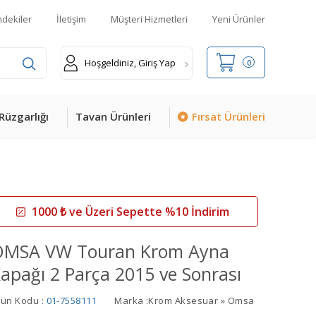
mdekiler
İletişim
Müşteri Hizmetleri
Yeni Ürünler
Hoşgeldiniz, Giriş Yap
0
Rüzgarlığı
Tavan Ürünleri
Fırsat Ürünleri
1000 ₺ ve Üzeri Sepette %10 İndirim
OMSA VW Touran Krom Ayna
apağı 2 Parça 2015 ve Sonrası
rün Kodu :
01-7558111
Marka :
Krom Aksesuar » Omsa