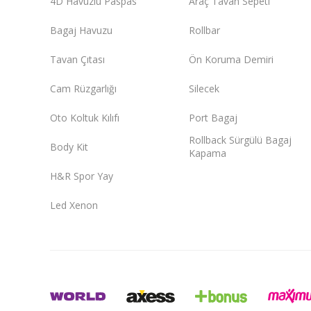
4D Havuzlu Paspas
Araç Tavan Sepeti
Bagaj Havuzu
Rollbar
Tavan Çıtası
Ön Koruma Demiri
Cam Rüzgarlığı
Silecek
Oto Koltuk Kılıfı
Port Bagaj
Rollback Sürgülü Bagaj
Body Kit
Kapama
H&R Spor Yay
Led Xenon