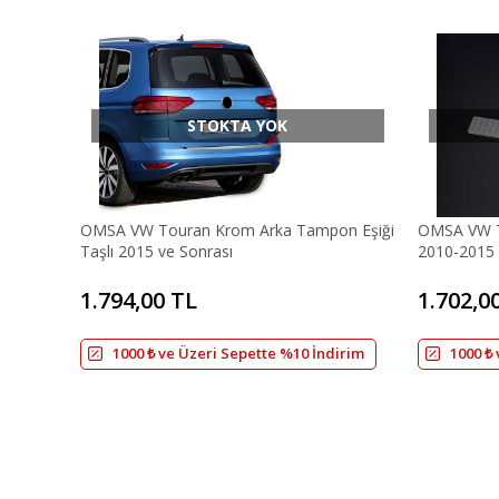
STOKTA YOK
OMSA VW Touran Krom Arka Tampon Eşiği
OMSA VW T
Taşlı 2015 ve Sonrası
2010-2015 
1.794,00 TL
1.702,0
1000 ₺ ve Üzeri Sepette %10 İndirim
1000 ₺