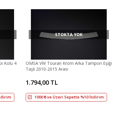
STOKTA YOK
ı Kolu 4
OMSA VW Touran Krom Arka Tampon Eşiği
Taşlı 2010-2015 Arası
1.794,00 TL
ndirim
1000 ₺ ve Üzeri Sepette %10 İndirim