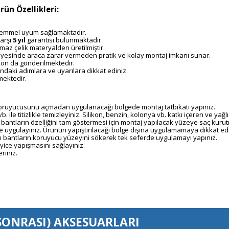
ün Özellikleri:
mükemmel uyum sağlamaktadır.
arşı
5 yıl
garantisi bulunmaktadır.
maz çelik materyalden üretilmiştir.
r sayesinde araca zarar vermeden pratik ve kolay montaj imkanı sunar.
kon da gönderilmektedir.
ndaki adımlara ve uyarılara dikkat ediniz.
mektedir.
 koruyucusunu açmadan uygulanacağı bölgede montaj tatbikatı yapınız.
vb. ile titizlikle temizleyiniz. Silikon, benzin, kolonya vb. katkı içeren ve ya
 bantların özelliğini tam göstermesi için montaj yapılacak yüzeye saç kurutm
 uygulayınız. Ürünün yapıştırılacağı bölge dışına uygulamamaya dikkat edi
ı bantların koruyucu yüzeyini sökerek tek seferde uygulamayı yapınız.
ice yapışmasını sağlayınız.
riniz.
SONRASI)
AKSESUARLARI