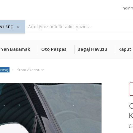
İndiri
Yan Basamak
Oto Paspas
Bagaj Havuzu
Kaput 
rası)
Krom Aksesuar
K
Ü