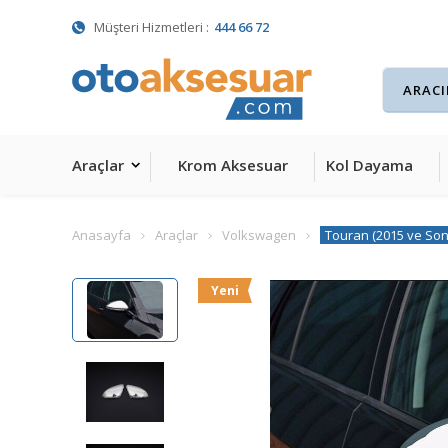
Müşteri Hizmetleri :
444 66 72
Araçlar
Krom Aksesuar
Kol Dayama
Anasayfa
Araçlar
Volkswagen
Touran (2015 ve Son
Yeni