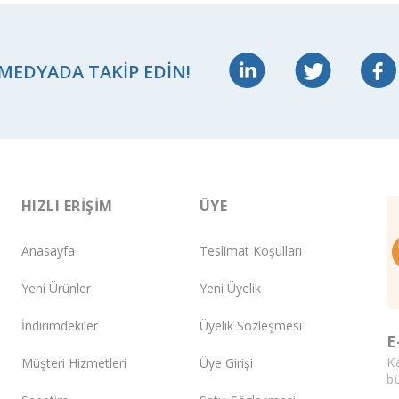
 MEDYADA TAKIP EDIN!
HIZLI ERIŞIM
ÜYE
Anasayfa
Teslimat Koşulları
Yeni Ürünler
Yeni Üyelik
İndirimdekiler
Üyelik Sözleşmesi
E
K
Müşteri Hizmetleri
Üye Girişi
bü