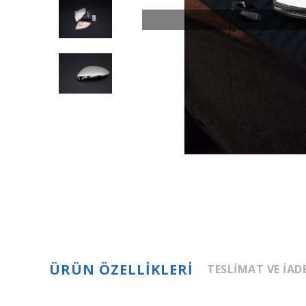
ÜRÜN ÖZELLIKLERI
TESLIMAT VE İAD