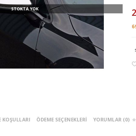
STOKTA YOK
2
6
E KOŞULLARI
ÖDEME SEÇENEKLERI
YORUMLAR (0)