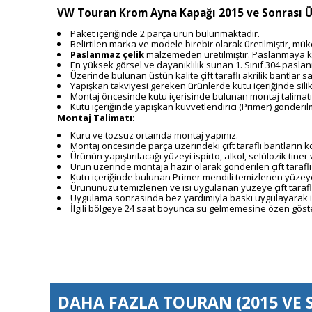
VW Touran Krom Ayna Kapağı 2015 ve Sonrası Ür
Paket içeriğinde 2 parça ürün bulunmaktadır.
Belirtilen marka ve modele birebir olarak üretilmiştir, 
Paslanmaz çelik
malzemeden üretilmiştir. Paslanmaya k
En yüksek görsel ve dayanıklılık sunan 1. Sınıf 304 paslan
Üzerinde bulunan üstün kalite çift taraflı akrilik bantla
Yapışkan takviyesi gereken ürünlerde kutu içeriğinde sili
Montaj öncesinde kutu içerisinde bulunan montaj talimatı
Kutu içeriğinde yapışkan kuvvetlendirici (Primer) gönderil
Montaj Talimatı:
Kuru ve tozsuz ortamda montaj yapınız.
Montaj öncesinde parça üzerindeki çift taraflı bantların
Ürünün yapıştırılacağı yüzeyi ispirto, alkol, selülozik tiner 
Ürün üzerinde montaja hazır olarak gönderilen çift taraflı
Kutu içeriğinde bulunan Primer mendili temizlenen yüzeye
Ürününüzü temizlenen ve ısı uygulanan yüzeye çift tarafl
Uygulama sonrasında bez yardımıyla baskı uygulayarak iy
İlgili bölgeye 24 saat boyunca su gelmemesine özen göste
DAHA FAZLA
TOURAN (2015 VE 