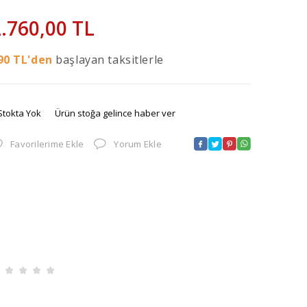
.760,00
TL
90
TL'den
başlayan taksitlerle
Stokta Yok
Ürün stoğa gelince haber ver
Favorilerime Ekle
Yorum Ekle