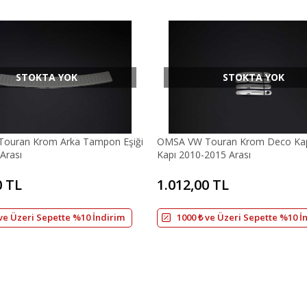
STOKTA YOK
STOKTA YOK
ouran Krom Arka Tampon Eşiği
OMSA VW Touran Krom Deco Kap
Arası
Kapı 2010-2015 Arası
0 TL
1.012,00 TL
 ve Üzeri Sepette %10 İndirim
1000 ₺ ve Üzeri Sepette %10 İ