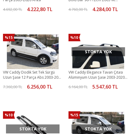
Sonrası VAN
4.222,80 TL
4.284,00 TL
4.692,00 TL
4.760,00 TL
%15
%10
STOKTA YOK
VW Caddy Dodik Set Tek Sürgü
VW Caddy Elegance Tavan Çıtası
Uzun Şase 12 Parça Abs 2003-2010
Alüminyum Uzun Şase 2003-2020
Arası
Arası
6.256,00 TL
5.547,60 TL
7.360,00 TL
6.164,00 TL
%10
%15
STOKTA YOK
STOKTA YOK