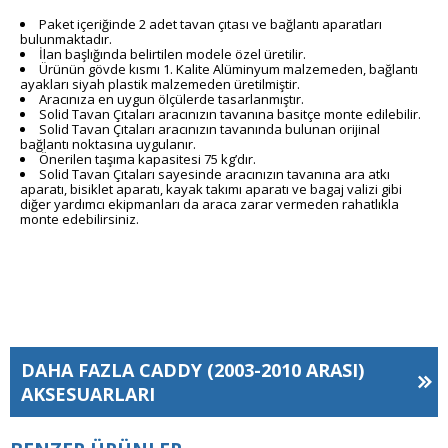
Paket içeriğinde 2 adet tavan çıtası ve bağlantı aparatları
bulunmaktadır.
İlan başlığında belirtilen modele özel üretilir.
Ürünün gövde kısmı 1. Kalite Alüminyum malzemeden, bağlantı
ayakları siyah plastik malzemeden üretilmiştir.
Aracınıza en uygun ölçülerde tasarlanmıştır.
Solid Tavan Çıtaları aracınızın tavanına basitçe monte edilebilir.
Solid Tavan Çıtaları aracınızın tavanında bulunan orijinal
bağlantı noktasına uygulanır.
Önerilen taşıma kapasitesi 75 kg’dır.
Solid Tavan Çıtaları sayesinde aracınızın tavanına ara atkı
aparatı, bisiklet aparatı, kayak takımı aparatı ve bagaj valizi gibi
diğer yardımcı ekipmanları da araca zarar vermeden rahatlıkla
monte edebilirsiniz.
DAHA FAZLA
CADDY (2003-2010 ARASI)
AKSESUARLARI