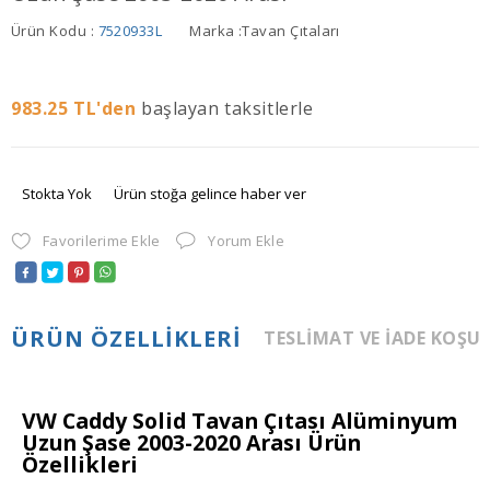
Ürün Kodu :
7520933L
Marka :
Tavan Çıtaları
983.25
TL'den
başlayan taksitlerle
Stokta Yok
Ürün stoğa gelince haber ver
Favorilerime Ekle
Yorum Ekle
ÜRÜN ÖZELLIKLERI
TESLIMAT VE İADE KOŞU
VW Caddy Solid Tavan Çıtası Alüminyum
Uzun Şase 2003-2020 Arası Ürün
Özellikleri