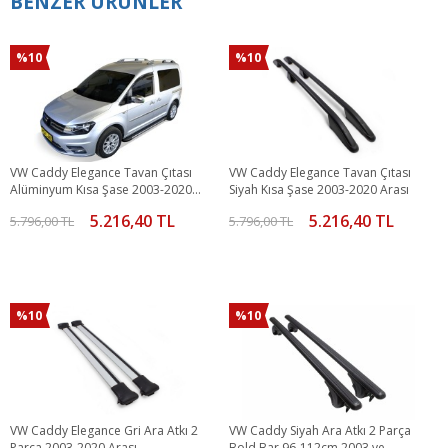
BENZER ÜRÜNLER
%10
%10
VW Caddy Elegance Tavan Çıtası
VW Caddy Elegance Tavan Çıtası
Alüminyum Kısa Şase 2003-2020
Siyah Kısa Şase 2003-2020 Arası
Arası
5.216,40 TL
5.216,40 TL
5.796,00 TL
5.796,00 TL
%10
%10
VW Caddy Elegance Gri Ara Atkı 2
VW Caddy Siyah Ara Atkı 2 Parça
Parça 2003-2020 Arası
Bold Bar 96-112cm 2003 ve