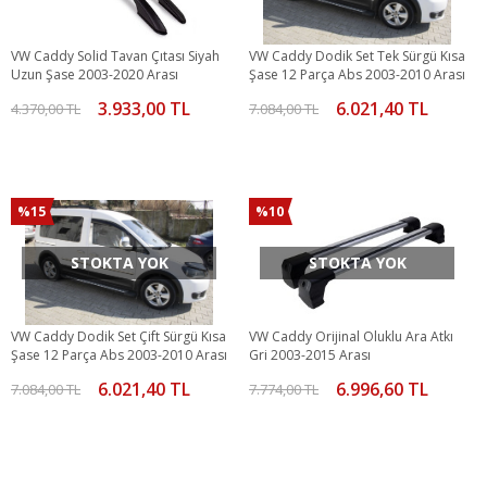
VW Caddy Solid Tavan Çıtası Siyah
VW Caddy Dodik Set Tek Sürgü Kısa
Uzun Şase 2003-2020 Arası
Şase 12 Parça Abs 2003-2010 Arası
3.933,00 TL
6.021,40 TL
4.370,00 TL
7.084,00 TL
%15
%10
STOKTA YOK
STOKTA YOK
VW Caddy Dodik Set Çift Sürgü Kısa
VW Caddy Orijinal Oluklu Ara Atkı
Şase 12 Parça Abs 2003-2010 Arası
Gri 2003-2015 Arası
6.021,40 TL
6.996,60 TL
7.084,00 TL
7.774,00 TL