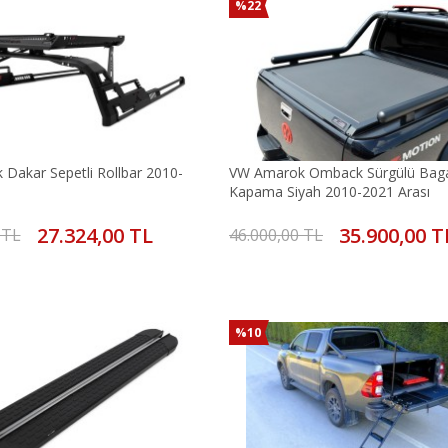
%22
Dakar Sepetli Rollbar 2010-
VW Amarok Omback Sürgülü Bag
Kapama Siyah 2010-2021 Arası
27.324,00 TL
35.900,00 T
 TL
46.000,00 TL
%10