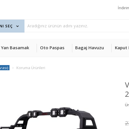
İndiri
Yan Basamak
Oto Paspas
Bagaj Havuzu
Kaput 
rası)
Koruma Ürünleri
V
2
Ü
2