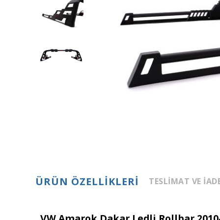
ÜRÜN ÖZELLIKLERI
TESLIMAT VE İAD
VW Amarok Dakar Ledli Rollbar 2010-2