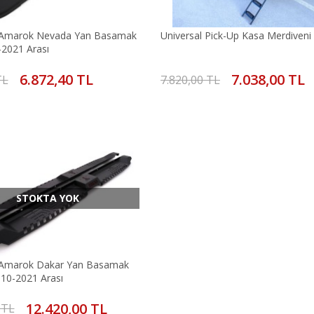
marok Nevada Yan Basamak
Universal Pick-Up Kasa Merdiveni
-2021 Arası
6.872,40 TL
7.038,00 TL
TL
7.820,00 TL
STOKTA YOK
marok Dakar Yan Basamak
010-2021 Arası
12.420,00 TL
 TL