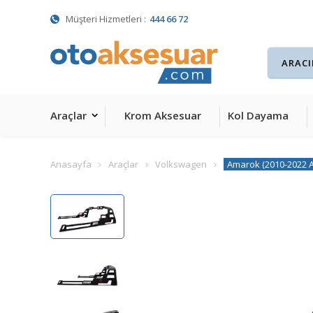
Müşteri Hizmetleri :
444 66 72
Araçlar
Krom Aksesuar
Kol Dayama
Anasayfa
Araçlar
Volkswagen
Amarok (2010-2022 A