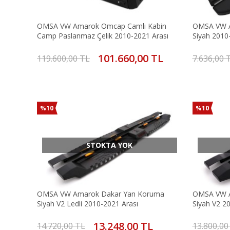
OMSA VW Amarok Omcap Camlı Kabin
OMSA VW A
Camp Paslanmaz Çelik 2010-2021 Arası
Siyah 2010
101.660,00 TL
119.600,00 TL
7.636,00 
%10
%10
STOKTA YOK
OMSA VW Amarok Dakar Yan Koruma
OMSA VW A
Siyah V2 Ledli 2010-2021 Arası
Siyah V2 2
13.248,00 TL
14.720,00 TL
13.800,00