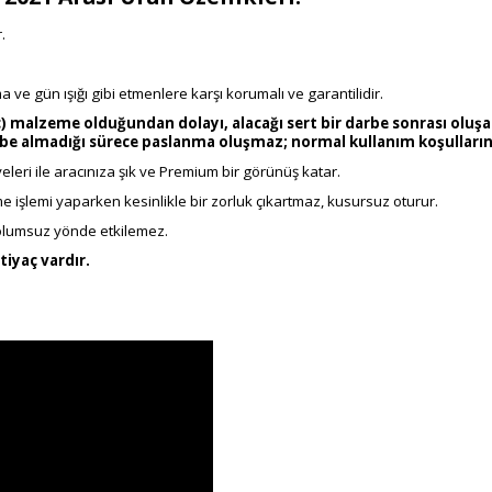
.
 ve gün ışığı gibi etmenlere karşı korumalı ve garantilidir.
) malzeme olduğundan dolayı, alacağı sert bir darbe sonrası oluşa
rbe almadığı sürece paslanma oluşmaz; normal kullanım koşullarınd
eri ile aracınıza şık ve Premium bir görünüş katar.
e işlemi yaparken kesinlikle bir zorluk çıkartmaz, kusursuz oturur.
 olumsuz yönde etkilemez.
tiyaç vardır.