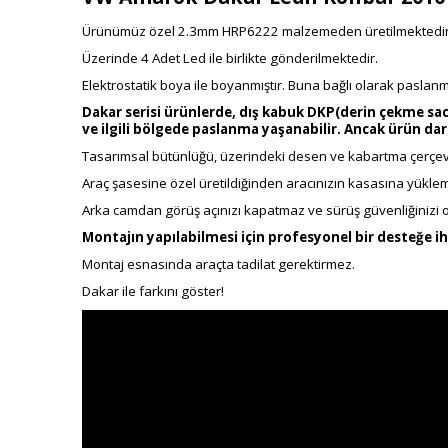
Ürünümüz özel 2.3mm HRP6222 malzemeden üretilmektedir
Üzerinde 4 Adet Led ile birlikte gönderilmektedir.
Elektrostatik boya ile boyanmıştır. Buna bağlı olarak paslanma
Dakar serisi ürünlerde, dış kabuk DKP(derin çekme sac
ve ilgili bölgede paslanma yaşanabilir. Ancak ürün da
Tasarımsal bütünlüğü, üzerindeki desen ve kabartma çerçevel
Araç şasesine özel üretildiğinden aracınızın kasasına yüklem
Arka camdan görüş açınızı kapatmaz ve sürüş güvenliğinizi
Montajın yapılabilmesi için profesyonel bir desteğe ih
Montaj esnasında araçta tadilat gerektirmez.
Dakar ile farkını göster!