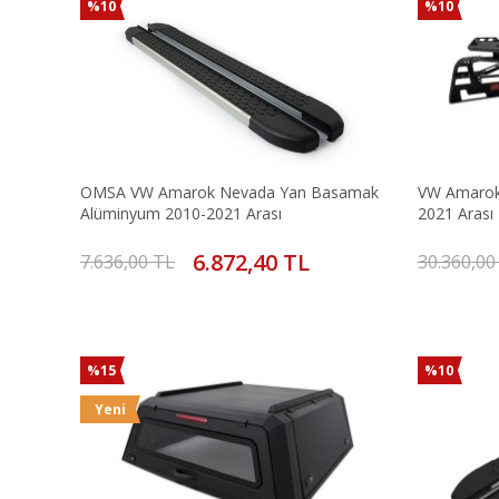
%10
%10
OMSA VW Amarok Nevada Yan Basamak
VW Amarok 
Alüminyum 2010-2021 Arası
2021 Arası
6.872,40 TL
7.636,00 TL
30.360,00
%15
%10
Yeni