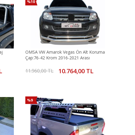
%10
aj
OMSA VW Amarok Vegas Ön Alt Koruma
Çap:76-42 Krom 2016-2021 Arası
L
10.764,00 TL
11.960,00 TL
%9