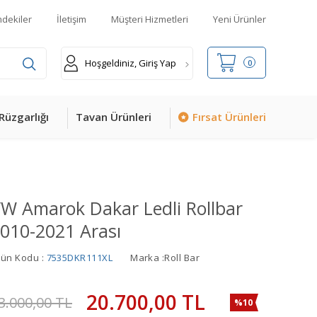
mdekiler
İletişim
Müşteri Hizmetleri
Yeni Ürünler
Hoşgeldiniz, Giriş Yap
0
Rüzgarlığı
Tavan Ürünleri
Fırsat Ürünleri
W Amarok Dakar Ledli Rollbar
010-2021 Arası
rün Kodu :
7535DKR111XL
Marka :
Roll Bar
20.700,00
TL
3.000,00
TL
%10