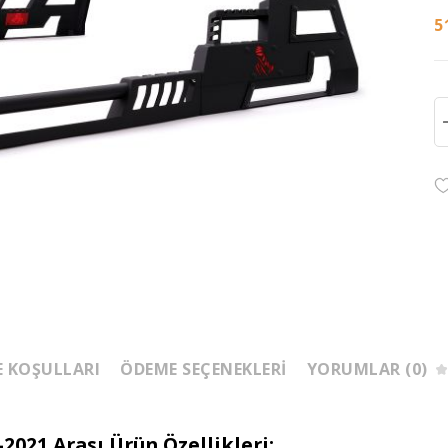
5
E KOŞULLARI
ÖDEME SEÇENEKLERI
YORUMLAR (0)
021 Arası Ürün Özellikleri: