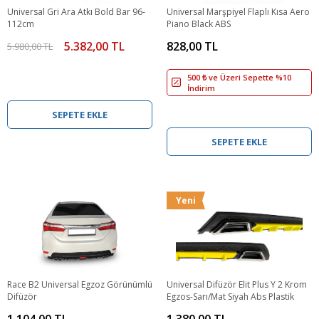
Universal Gri Ara Atkı Bold Bar 96-
Universal Marşpiyel Flaplı Kısa Aero
112cm
Piano Black ABS
5.382,00 TL
828,00 TL
5.980,00 TL
500 ₺ ve Üzeri Sepette %10
İndirim
SEPETE EKLE
SEPETE EKLE
Yeni
Race B2 Universal Egzoz Görünümlü
Universal Difüzör Elit Plus Y 2 Krom
Difüzör
Egzos-Sarı/Mat Siyah Abs Plastik
1.104,00 TL
1.380,00 TL