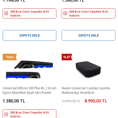
500 ₺ ve Üzeri Sepette %10
500 ₺ ve Üzeri Sepette %10
İndirim
İndirim
SEPETE EKLE
SEPETE EKLE
Yeni
%47
Universal Difüzör Elit Plus BL 2 Krom
Naviin Universal Carplay Uyumlu
Egzos-Mavi/Mat Siyah Abs Plastik
Multimedya Smartbox
1.380,00 TL
8.990,00 TL
16.866,82 TL
500 ₺ ve Üzeri Sepette %10
İndirim