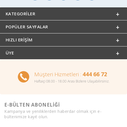
KATEGORILER
POPÜLER SAYFALAR
HIZLI ERIŞIM
ÜYE
Müşteri Hizmetleri :
444 66 72
Haftaiçi 08.00 - 18.00 Arası Bizlere Ulaşabilirsiniz.
E-BÜLTEN ABONELİĞİ
Kampanya ve yeniliklerden haberdar olmak için e-
bültenimize kayıt olun.