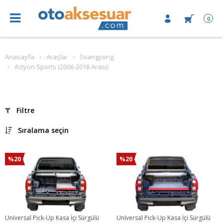
0
Anasayfa
Araçlar
Ssangyong
Actyon Sports (2006-2018 Arası)
Filtre
Sıralama seçin
%20
%20
Universal Pick-Up Kasa İçi Sürgülü
Universal Pick-Up Kasa İçi Sürgülü