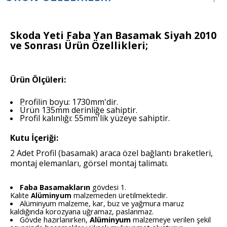
Skoda Yeti Faba Yan Basamak Siyah 2010
ve Sonrası
Ürün Özellikleri;
Ürün Ölçüleri:
Profilin boyu: 1730mm'dir.
Ürün 135mm derinliğe sahiptir.
Profil kalınlığı: 55mm'lik yüzeye sahiptir.
Kutu İçeriği:
2 Adet Profil (basamak) araca özel bağlantı braketleri,
montaj elemanları, görsel montaj talimatı.
Faba Basamakların
gövdesi 1.
Kalite
malzemeden üretilmektedir.
Alüminyum
Alüminyum malzeme, kar, buz ve yağmura maruz
kaldığında korozyana uğramaz, paslanmaz.
Gövde hazırlanırken,
Alüminyum
malzemeye verilen şekil