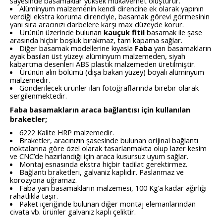
sayesinde basamaklar yüksek mukavemet oluşturur.
Alüminyum malzemenin kendi direncine ek olarak yapının
verdiği ekstra koruma direnciyle, basamak görevi görmesinin
yanı sıra aracınızı darbelere karşı max düzeyde korur.
Ürünün üzerinde bulunan
kauçuk fitil
basamak ile şase
arasında hiçbir boşluk bırakmaz, tam kapama sağlar.
Diğer basamak modellerine kıyasla
Faba
yan basamakların
ayak basılan üst yüzeyi alüminyum malzemeden, siyah
kabartma desenleri ABS plastik malzemeden üretilmiştir.
Ürünün alın bölümü (dışa bakan yüzey) boyalı alüminyum
malzemedir.
Gönderilecek ürünler ilan fotoğraflarında birebir olarak
sergilenmektedir.
Faba basamakların araca bağlantısı için kullanılan
braketler;
6222 Kalite HRP malzemedir.
Braketler, aracınızın şasesinde bulunan orijinal bağlantı
noktalarına göre özel olarak tasarlanmakta olup lazer kesim
ve CNC’de hazırlandığı için araca kusursuz uyum sağlar.
Montaj esnasında ekstra hiçbir tadilat gerektirmez.
Bağlantı braketleri, galvaniz kaplıdır. Paslanmaz ve
korozyona uğramaz.
Faba yan basamakların malzemesi, 100 Kg’a kadar ağırlığı
rahatlıkla taşır.
Paket içeriğinde bulunan diğer montaj elemanlarından
civata vb. ürünler galvaniz kaplı çeliktir.