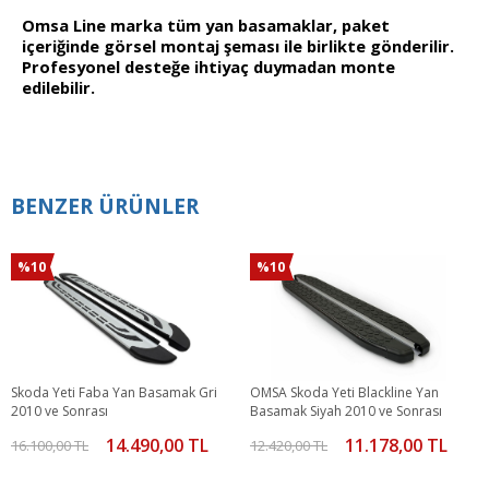
Omsa Line marka tüm yan basamaklar, paket
içeriğinde görsel montaj şeması ile birlikte gönderilir.
Profesyonel desteğe ihtiyaç duymadan monte
edilebilir.
BENZER ÜRÜNLER
%10
%10
Skoda Yeti Faba Yan Basamak Gri
OMSA Skoda Yeti Blackline Yan
2010 ve Sonrası
Basamak Siyah 2010 ve Sonrası
14.490,00 TL
11.178,00 TL
16.100,00 TL
12.420,00 TL