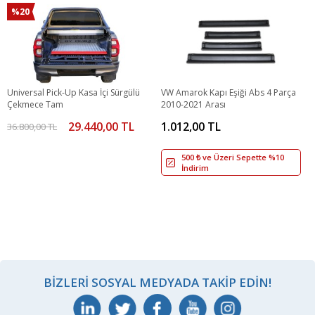
%20
Universal Pick-Up Kasa İçi Sürgülü
VW Amarok Kapı Eşiği Abs 4 Parça
Çekmece Tam
2010-2021 Arası
29.440,00 TL
1.012,00 TL
36.800,00 TL
500 ₺ ve Üzeri Sepette %10
İndirim
BIZLERI SOSYAL MEDYADA TAKIP EDIN!