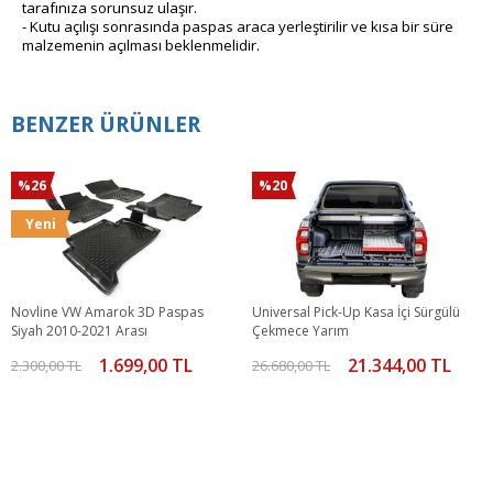
tarafınıza sorunsuz ulaşır.
- Kutu açılışı sonrasında paspas araca yerleştirilir ve kısa bir süre
malzemenin açılması beklenmelidir.
BENZER ÜRÜNLER
%26
%20
Yeni
Novline VW Amarok 3D Paspas
Universal Pick-Up Kasa İçi Sürgülü
Siyah 2010-2021 Arası
Çekmece Yarım
1.699,00 TL
21.344,00 TL
2.300,00 TL
26.680,00 TL