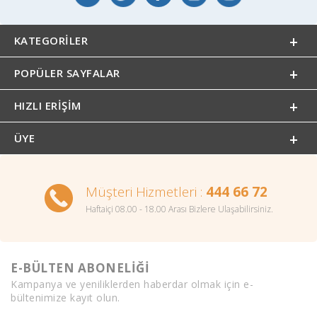
KATEGORILER
POPÜLER SAYFALAR
HIZLI ERIŞIM
ÜYE
Müşteri Hizmetleri :
444 66 72
Haftaiçi 08.00 - 18.00 Arası Bizlere Ulaşabilirsiniz.
E-BÜLTEN ABONELİĞİ
Kampanya ve yeniliklerden haberdar olmak için e-
bültenimize kayıt olun.