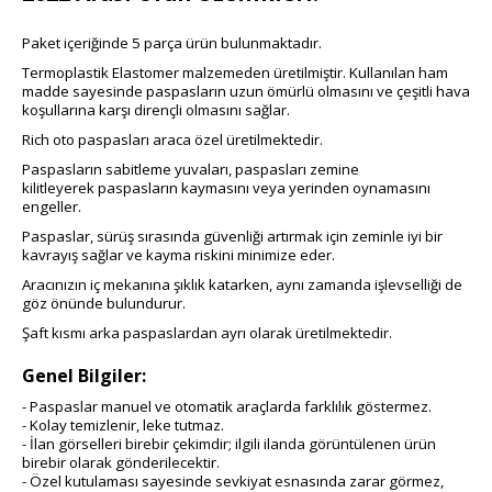
Paket içeriğinde 5 parça ürün bulunmaktadır.
Termoplastik Elastomer malzemeden üretilmiştir. Kullanılan ham
madde sayesinde paspasların uzun ömürlü olmasını ve çeşitli hava
koşullarına karşı dirençli olmasını sağlar.
Rich oto paspasları araca özel üretilmektedir.
Paspasların sabitleme yuvaları, paspasları zemine
kilitleyerek
paspasların kaymasını veya yerinden oynamasını
engeller.
Paspaslar, sürüş sırasında güvenliği artırmak için zeminle iyi bir
kavrayış sağlar ve kayma riskini minimize eder.
Aracınızın iç mekanına şıklık katarken, aynı zamanda işlevselliği de
göz önünde bulundurur.
Şaft kısmı arka paspaslardan ayrı olarak üretilmektedir.
Genel Bilgiler:
- Paspaslar manuel ve otomatik araçlarda farklılık göstermez.
- Kolay temizlenir, leke tutmaz.
- İlan görselleri birebir çekimdir; ilgili ilanda görüntülenen ürün
birebir olarak gönderilecektir.
- Özel kutulaması sayesinde sevkiyat esnasında zarar görmez,