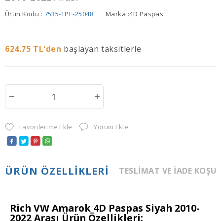
Ürün Kodu :
7535-TPE-25048
Marka :
4D Paspas
624.75
TL'den
başlayan taksitlerle
Favorilerime Ekle
Yorum Ekle
ÜRÜN ÖZELLIKLERI
TESLIMAT VE İADE KOŞU
Rich VW Amarok 4D Paspas Siyah 2010-
2022 Arası Ürün Özellikleri: