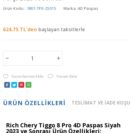
Ürün Kodu :
1807-TPE-25015
Marka :
4D Paspas
624.75
TL'den
başlayan taksitlerle
Favorilerime Ekle
Yorum Ekle
ÜRÜN ÖZELLIKLERI
TESLIMAT VE İADE KOŞU
Rich Chery Tiggo 8 Pro 4D Paspas Siyah
2023 ve Sonrası Ürün Özellikleri: