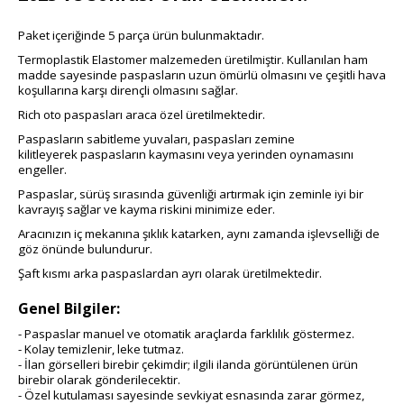
Paket içeriğinde 5 parça ürün bulunmaktadır.
Termoplastik Elastomer malzemeden üretilmiştir. Kullanılan ham
madde sayesinde paspasların uzun ömürlü olmasını ve çeşitli hava
koşullarına karşı dirençli olmasını sağlar.
Rich oto paspasları araca özel üretilmektedir.
Paspasların sabitleme yuvaları, paspasları zemine
kilitleyerek
paspasların kaymasını veya yerinden oynamasını
engeller.
Paspaslar, sürüş sırasında güvenliği artırmak için zeminle iyi bir
kavrayış sağlar ve kayma riskini minimize eder.
Aracınızın iç mekanına şıklık katarken, aynı zamanda işlevselliği de
göz önünde bulundurur.
Şaft kısmı arka paspaslardan ayrı olarak üretilmektedir.
Genel Bilgiler:
- Paspaslar manuel ve otomatik araçlarda farklılık göstermez.
- Kolay temizlenir, leke tutmaz.
- İlan görselleri birebir çekimdir; ilgili ilanda görüntülenen ürün
birebir olarak gönderilecektir.
- Özel kutulaması sayesinde sevkiyat esnasında zarar görmez,