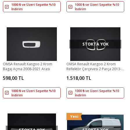
1000 ₺ ve Üzeri Sepette %10
1000 ₺ ve Üzeri Sepette %10
İndirim
İndirim
STOKTA YOK
OMSA Renault Kangoo 2 Krom
OMSA Renault Kangoo 2 Krom
Bagaj Açma 2008-2021 Arası
Reflektör Çerçevesi 2 Parça 2013-
2021 Arası
598,00 TL
1.518,00 TL
1000 ₺ ve Üzeri Sepette %10
1000 ₺ ve Üzeri Sepette %10
İndirim
İndirim
Yeni
STOKTA YOK
STOKTA YOK