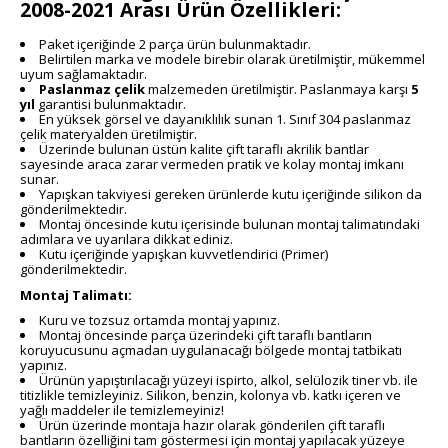
2008-2021 Arası Ürün Özellikleri:
Paket içeriğinde 2 parça ürün bulunmaktadır.
Belirtilen marka ve modele birebir olarak üretilmiştir, mükemmel
uyum sağlamaktadır.
Paslanmaz çelik
malzemeden üretilmiştir. Paslanmaya karşı
5
yıl
garantisi bulunmaktadır.
En yüksek görsel ve dayanıklılık sunan 1. Sınıf 304 paslanmaz
çelik materyalden üretilmiştir.
Üzerinde bulunan üstün kalite çift taraflı akrilik bantlar
sayesinde araca zarar vermeden pratik ve kolay montaj imkanı
sunar.
Yapışkan takviyesi gereken ürünlerde kutu içeriğinde silikon da
gönderilmektedir.
Montaj öncesinde kutu içerisinde bulunan montaj talimatındaki
adımlara ve uyarılara dikkat ediniz.
Kutu içeriğinde yapışkan kuvvetlendirici (Primer)
gönderilmektedir.
Montaj Talimatı:
Kuru ve tozsuz ortamda montaj yapınız.
Montaj öncesinde parça üzerindeki çift taraflı bantların
koruyucusunu açmadan uygulanacağı bölgede montaj tatbikatı
yapınız.
Ürünün yapıştırılacağı yüzeyi ispirto, alkol, selülozik tiner vb. ile
titizlikle temizleyiniz. Silikon, benzin, kolonya vb. katkı içeren ve
yağlı maddeler ile temizlemeyiniz!
Ürün üzerinde montaja hazır olarak gönderilen çift taraflı
bantların özelliğini tam göstermesi için montaj yapılacak yüzeye