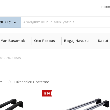
İndiri
Yan Basamak
Oto Paspas
Bagaj Havuzu
Kaput 
012-2022 Arası)
Tükenenleri Gösterme
%10