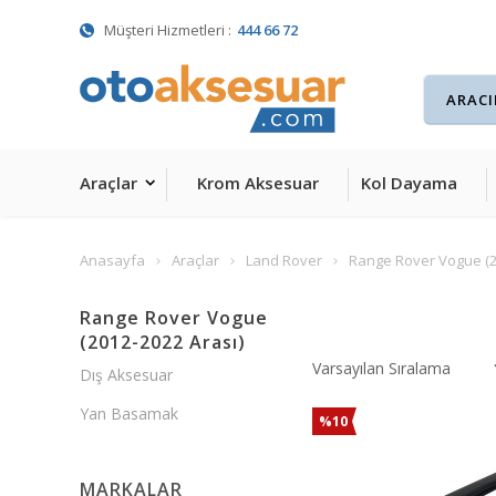
Müşteri Hizmetleri :
444 66 72
Araçlar
Krom Aksesuar
Kol Dayama
Anasayfa
Araçlar
Land Rover
Range Rover Vogue (2
Range Rover Vogue
(2012-2022 Arası)
Dış Aksesuar
Yan Basamak
%10
MARKALAR