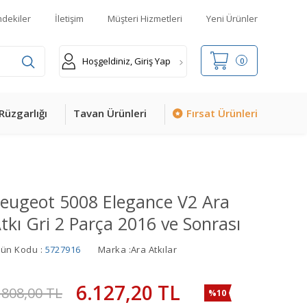
mdekiler
İletişim
Müşteri Hizmetleri
Yeni Ürünler
Hoşgeldiniz, Giriş Yap
0
Rüzgarlığı
Tavan Ürünleri
Fırsat Ürünleri
eugeot 5008 Elegance V2 Ara
tkı Gri 2 Parça 2016 ve Sonrası
rün Kodu :
5727916
Marka :
Ara Atkılar
6.127,20
TL
.808,00
TL
%10