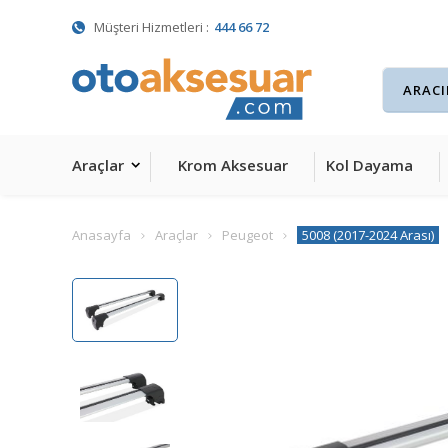
Müşteri Hizmetleri :
444 66 72
Araçlar
Krom Aksesuar
Kol Dayama
Anasayfa
Araçlar
Peugeot
5008 (2017-2024 Arası)