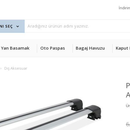
İndiri
Yan Basamak
Oto Paspas
Bagaj Havuzu
Kaput 
Dış Aksesuar
P
A
Ü
6