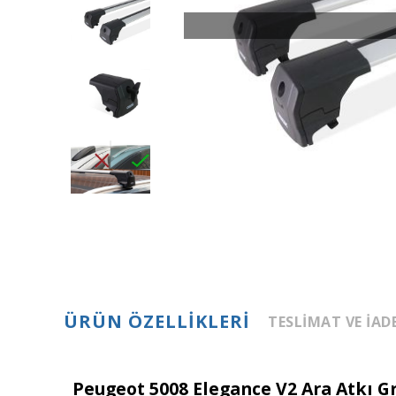
ÜRÜN ÖZELLIKLERI
TESLIMAT VE İAD
Peugeot 5008 Elegance V2 Ara Atkı Gri