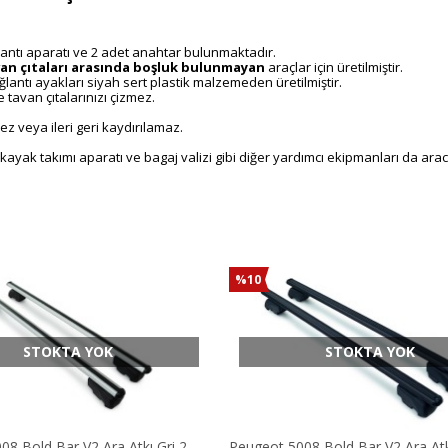
ağlantı aparatı ve 2 adet anahtar bulunmaktadır.
van çıtaları arasında boşluk
bulunmayan
araçlar için üretilmiştir.
ntı ayakları siyah sert plastik malzemeden üretilmiştir.
avan çıtalarınızı çizmez.
z veya ileri geri kaydırılamaz.
, kayak takımı aparatı ve bagaj valizi gibi diğer yardımcı ekipmanları da ar
%10
STOKTA YOK
STOKTA YOK
8 Bold Bar V2 Ara Atkı Gri 2
Peugeot 5008 Bold Bar V2 Ara Atk