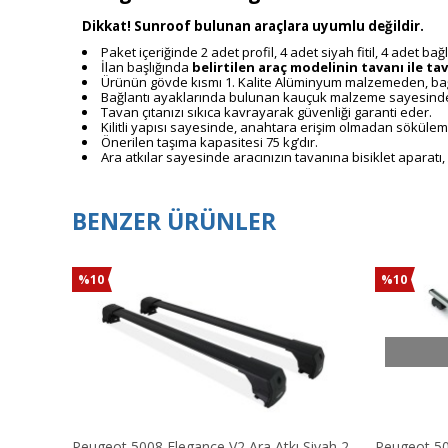
Dikkat! Sunroof bulunan araçlara uyumlu değildir.
Paket içeriğinde 2 adet profil, 4 adet siyah fitil, 4 adet b
İlan başlığında
belirtilen araç modelinin
tavanı ile ta
Ürünün gövde kısmı 1. Kalite Alüminyum malzemeden, bağla
Bağlantı ayaklarında bulunan kauçuk malzeme sayesinde t
Tavan çıtanızı sıkıca kavrayarak güvenliği garanti eder.
Kilitli yapısı sayesinde, anahtara erişim olmadan söküleme
Önerilen taşıma kapasitesi 75 kg’dır.
Ara atkılar sayesinde aracınızın tavanına bisiklet aparatı
BENZER ÜRÜNLER
%10
%10
Peugeot 5008 Elegance V2 Ara Atkı Siyah 2
Peugeot 500