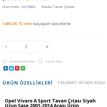
Ürün Kodu :
5221886S
Marka :
Tavan Çıtaları
1480.05
TL'den
başlayan taksitlerle
Favorilerime Ekle
Yorum Ekle
ÜRÜN ÖZELLIKLERI
TESLIMAT VE İADE KOŞU
Opel Vivaro A Sport Tavan Çıtası Siyah
Uzun Şase 2001-2014 Arası Ürün