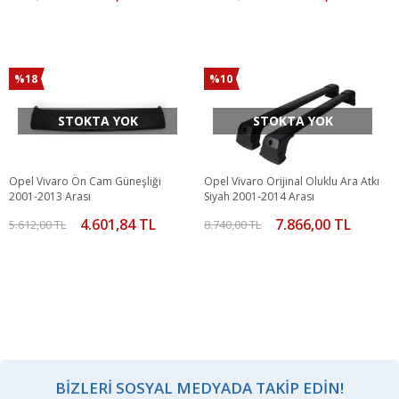
%18
%10
STOKTA YOK
STOKTA YOK
Opel Vivaro Ön Cam Güneşliği
Opel Vivaro Orijinal Oluklu Ara Atkı
2001-2013 Arası
Siyah 2001-2014 Arası
4.601,84 TL
7.866,00 TL
5.612,00 TL
8.740,00 TL
BIZLERI SOSYAL MEDYADA TAKIP EDIN!