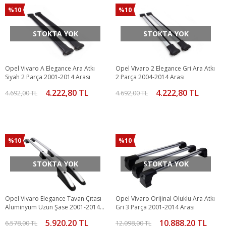
%10
%10
STOKTA YOK
STOKTA YOK
Opel Vivaro A Elegance Ara Atkı
Opel Vivaro 2 Elegance Gri Ara Atkı
Siyah 2 Parça 2001-2014 Arası
2 Parça 2004-2014 Arası
4.222,80 TL
4.222,80 TL
4.692,00 TL
4.692,00 TL
%10
%10
STOKTA YOK
STOKTA YOK
Opel Vivaro Elegance Tavan Çıtası
Opel Vivaro Orijinal Oluklu Ara Atkı
Alüminyum Uzun Şase 2001-2014
Gri 3 Parça 2001-2014 Arası
Arası
5.920,20 TL
10.888,20 TL
6.578,00 TL
12.098,00 TL