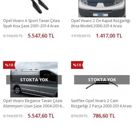
Opel Vivaro A Sport Tavan Çıtası
Opel Vivaro 2 Ön Kaput Rüzgarlığı
Siyah Kısa Şase 2001-2014 Arası
(Kısa Model) 2000-2014 Arası
5.547,60 TL
1.417,00 TL
6.164,00 TL
1.518,00 TL
%10
%10
STOKTA YOK
STOKTA YOK
Opel Vivaro Elegance Tavan Çıtası
SunPlex Opel Vivaro 2 Cam
Alüminyum Uzun Şase 2004-2014
Rüzgarlığı 2 Parça 2003-2014 Arası
Arası
5.547,60 TL
786,60 TL
6.164,00 TL
874,00 TL