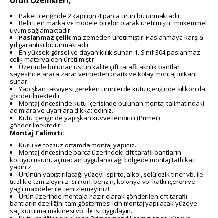
Ürün Özellikleri;
Paket içeriğinde 2 kapı için 4 parça ürün bulunmaktadır.
Belirtilen marka ve modele birebir olarak üretilmiştir, mükemmel
uyum sağlamaktadır.
Paslanmaz çelik
malzemeden üretilmiştir. Paslanmaya karşı
5
yıl
garantisi bulunmaktadır.
En yüksek görsel ve dayanıklılık sunan 1. Sınıf 304 paslanmaz
çelik materyalden üretilmiştir.
Üzerinde bulunan üstün kalite çift taraflı akrilik bantlar
sayesinde araca zarar vermeden pratik ve kolay montaj imkanı
sunar.
Yapışkan takviyesi gereken ürünlerde kutu içeriğinde silikon da
gönderilmektedir.
Montaj öncesinde kutu içerisinde bulunan montaj talimatındaki
adımlara ve uyarılara dikkat ediniz.
Kutu içeriğinde yapışkan kuvvetlendirici (Primer)
gönderilmektedir.
Montaj Talimatı:
Kuru ve tozsuz ortamda montaj yapınız.
Montaj öncesinde parça üzerindeki çift taraflı bantların
koruyucusunu açmadan uygulanacağı bölgede montaj tatbikatı
yapınız.
Ürünün yapıştırılacağı yüzeyi ispirto, alkol, selülozik tiner vb. ile
titizlikle temizleyiniz. Silikon, benzin, kolonya vb. katkı içeren ve
yağlı maddeler ile temizlemeyiniz!
Ürün üzerinde montaja hazır olarak gönderilen çift taraflı
bantların özelliğini tam göstermesi için montaj yapılacak yüzeye
saç kurutma makinesi vb. ile ısı uygulayın.
Kutu içeriğinde bulunan Primer mendili temizlenen yüzeye