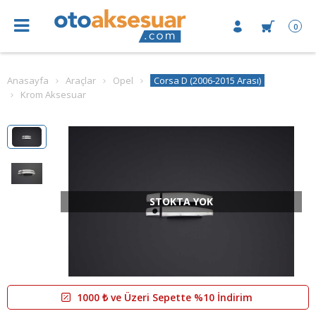
0
Anasayfa
Araçlar
Opel
Corsa D (2006-2015 Arası)
Krom Aksesuar
STOKTA YOK
1000 ₺ ve Üzeri Sepette %10 İndirim