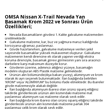
OMSA Nissan X-Trail Nevada Yan
Basamak Krom 2022 ve Sonrası Ürün
Özellikleri;
Nevada Basamakların
gövdesi 1. Kalite
galvalume
malzemeden
üretilmektedir.
Galvalume malzeme, kar, buz ve yağmura maruz kaldığında
korozyana uğramaz, paslanmaz.
Gövde hazırlanırken, galvalume malzemeye verilen şekil
sayesinde basamaklar yüksek mukavemet oluşturur. Galvalume
malzemenin kendi direncine ek olarak yapının verdiği ekstra
koruma direnciyle, basamak görevi görmesinin yanı sıra aracınızı
darbelere karşı maksimum düzeyde korur.
Gövdenin üzerine, adımınızı attığınız yüzeye, basamağın
modelini oluşturan ABS Plastik malzeme gelmektedir.
Ürünün alın bölümünde(dışa bakan yüzey), alüminyum ve krom
olarak iki ayrı seçenek bulunmaktadır. İlan başlığında belirtilen
'KROM” veya 'ALÜMİNYUM” bu bölümü ifade etmektedir. Bu ibareler
gövde malzemesiyle alakalı değildir.
İlan başlığında alüminyum ibaresi olan ürünü sipariş ettiğiniz
takdirde gönderilecek ürünün alın kısmındaki malzeme mat
paslanmaz alüminyum sac malzeme olarak sevk edilir.
İlan başlığında krom ibaresi olan ürünü sipariş ettiğiniz takdirde
gönderilecek ürünün alın kısmındaki malzeme parlak 304
paslanmaz çelik krom olarak sevk edilir.