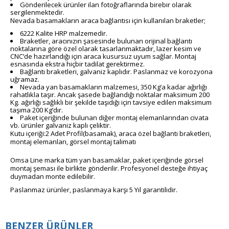
Gönderilecek ürünler ilan fotoğraflarında birebir olarak
sergilenmektedir.
Nevada basamakların araca bağlantısı için kullanılan braketler;
6222 Kalite HRP malzemedir.
Braketler, aracınızın şasesinde bulunan orijinal bağlantı
noktalarına göre özel olarak tasarlanmaktadır, lazer kesim ve
CNC’de hazırlandığı için araca kusursuz uyum sağlar. Montaj
esnasında ekstra hiçbir tadilat gerektirmez.
Bağlantı braketleri, galvaniz kaplıdır. Paslanmaz ve korozyona
uğramaz.
Nevada yan basamakların malzemesi, 350 Kg’a kadar ağırlığı
rahatlıkla taşır. Ancak şasede bağlandığı noktalar maksimum 200
Kg. ağırlığı sağlıklı bir şekilde taşıdığı için tavsiye edilen maksimum
taşıma 200 Kg’dır.
Paket içeriğinde bulunan diğer montaj elemanlarından civata
vb. ürünler galvaniz kaplı çeliktir.
Kutu içeriği:2 Adet Profil(basamak), araca özel bağlantı braketleri,
montaj elemanları, görsel montaj talimatı
Omsa Line marka tüm yan basamaklar, paket içeriğinde görsel
montaj şeması ile birlikte gönderilir. Profesyonel desteğe ihtiyaç
duymadan monte edilebilir.
Paslanmaz ürünler, paslanmaya karşı
5 Yıl garantilidir.
BENZER ÜRÜNLER