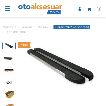
0
Anasayfa
Araçlar
Nissan
X-Trail (2022 ve Sonrası)
Yan Basamak
Yeni