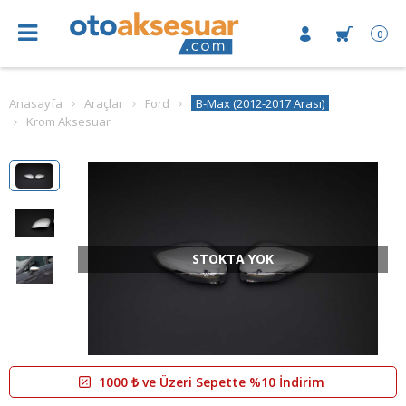
0
Anasayfa
Araçlar
Ford
B-Max (2012-2017 Arası)
Krom Aksesuar
STOKTA YOK
1000 ₺ ve Üzeri Sepette %10 İndirim