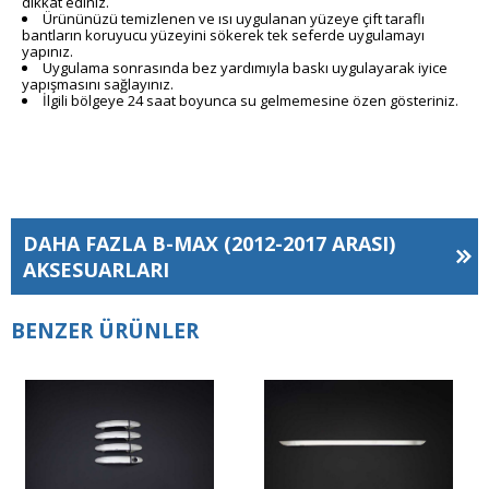
dikkat ediniz.
Ürününüzü temizlenen ve ısı uygulanan yüzeye çift taraflı
bantların koruyucu yüzeyini sökerek tek seferde uygulamayı
yapınız.
Uygulama sonrasında bez yardımıyla baskı uygulayarak iyice
yapışmasını sağlayınız.
İlgili bölgeye 24 saat boyunca su gelmemesine özen gösteriniz.
DAHA FAZLA
B-MAX (2012-2017 ARASI)
AKSESUARLARI
BENZER ÜRÜNLER