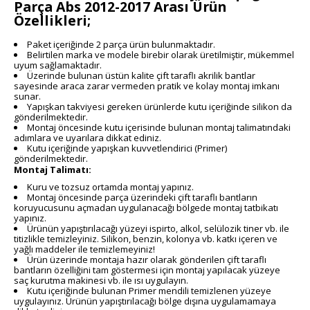
Parça Abs 2012-2017 Arası Ürün
Özellikleri;
Paket içeriğinde 2 parça ürün bulunmaktadır.
Belirtilen marka ve modele birebir olarak üretilmiştir, mükemmel
uyum sağlamaktadır.
Üzerinde bulunan üstün kalite çift taraflı akrilik bantlar
sayesinde araca zarar vermeden pratik ve kolay montaj imkanı
sunar.
Yapışkan takviyesi gereken ürünlerde kutu içeriğinde silikon da
gönderilmektedir.
Montaj öncesinde kutu içerisinde bulunan montaj talimatındaki
adımlara ve uyarılara dikkat ediniz.
Kutu içeriğinde yapışkan kuvvetlendirici (Primer)
gönderilmektedir.
Montaj Talimatı:
Kuru ve tozsuz ortamda montaj yapınız.
Montaj öncesinde parça üzerindeki çift taraflı bantların
koruyucusunu açmadan uygulanacağı bölgede montaj tatbikatı
yapınız.
Ürünün yapıştırılacağı yüzeyi ispirto, alkol, selülozik tiner vb. ile
titizlikle temizleyiniz. Silikon, benzin, kolonya vb. katkı içeren ve
yağlı maddeler ile temizlemeyiniz!
Ürün üzerinde montaja hazır olarak gönderilen çift taraflı
bantların özelliğini tam göstermesi için montaj yapılacak yüzeye
saç kurutma makinesi vb. ile ısı uygulayın.
Kutu içeriğinde bulunan Primer mendili temizlenen yüzeye
uygulayınız. Ürünün yapıştırılacağı bölge dışına uygulamamaya