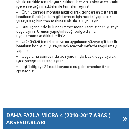
vb. ile titizlikle temizleyiniz. Silikon, benzin, kolonya vb. katkı
içeren ve yağlı maddeler ile temizlemeyiniz!
Ürün üzerinde montaja hazır olarak gönderilen çift taraflı
bantların özelliğini tam göstermesi için montaj yapılacak
yüzeye saç kurutma makinesi vb. ile ısı uygulayın.
Kutu içeriğinde bulunan Primer mendili temizlenen yüzeye
uygulayınız. Ürünün yapıştırılacağı bölge dışına
uygulamamaya dikkat ediniz.
Ürününüzü temizlenen ve ısı uygulanan yüzeye çift taraflı
bantların koruyucu yüzeyini sökerek tek seferde uygulamayı
yapınız.
Uygulama sonrasında bez yardımıyla baskı uygulayarak
iyice yapışmasını sağlayınız.
İlgili bölgeye 24 saat boyunca su gelmemesine özen
gösteriniz.
DAHA FAZLA
MICRA 4 (2010-2017 ARASI)
AKSESUARLARI