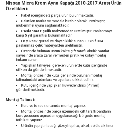
Nissan Micra Krom Ayna Kapağı 2010-2017 Arası Ürün
Özellikleri:
Paket içeriğinde 2 parça ürün bulunmaktadır.
Belirtilen marka ve modele birebir olarak üretilmiştir,
mükemmel uyum sağlamaktadır.
Paslanmaz çelik
malzemeden üretilmiştir. Paslanmaya
karşı
5 yıl
garantisi bulunmaktadır.
En yüksek görsel ve dayanıklılık sunan 1. Sınıf 304
paslanmaz çelik materyalden üretilmiştir.
Üzerinde bulunan üstün kalite çift taraflı akrilik bantlar
sayesinde araca zarar vermeden pratik ve kolay montaj
imkanı sunar.
Yapışkan takviyesi gereken ürünlerde kutu içeriğinde
silikon da gönderilmektedir.
Montaj öncesinde kutu içerisinde bulunan montaj
talimatındaki adımlara ve uyarılara dikkat ediniz.
Kutu içeriğinde yapışkan kuvvetlendirici (Primer)
gönderilmektedir.
Montaj Talimatı:
Kuru ve tozsuz ortamda montaj yapınız.
Montaj öncesinde parça üzerindeki çift taraflı bantların
koruyucusunu açmadan uygulanacağı bölgede montaj
tatbikatı yapınız.
Ürünün yapıştırılacağı yüzeyi ispirto, alkol, selülozik tiner