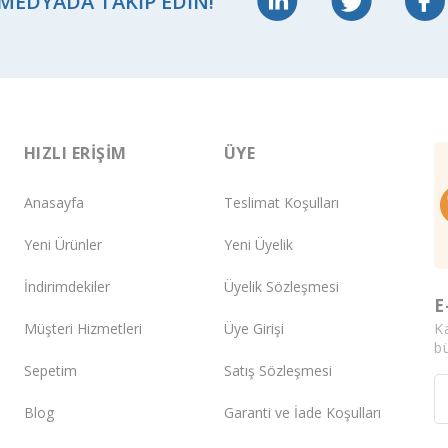
 MEDYADA TAKIP EDIN!
HIZLI ERIŞIM
ÜYE
Anasayfa
Teslimat Koşulları
Yeni Ürünler
Yeni Üyelik
İndirimdekiler
Üyelik Sözleşmesi
E
K
Müşteri Hizmetleri
Üye Girişi
bü
Sepetim
Satış Sözleşmesi
Blog
Garanti ve İade Koşulları