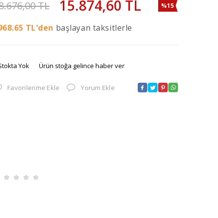
15.874,60
TL
8.676,00
TL
%15
968.65
TL'den
başlayan taksitlerle
Stokta Yok
Ürün stoğa gelince haber ver
Favorilerime Ekle
Yorum Ekle