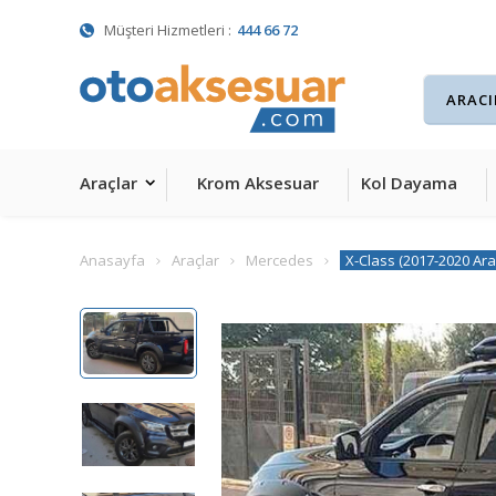
Müşteri Hizmetleri :
444 66 72
Araçlar
Krom Aksesuar
Kol Dayama
Anasayfa
Araçlar
Mercedes
X-Class (2017-2020 Ara